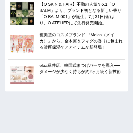
【O SKIN & HAIR】不動の人気N o.1「O
BALM」より、ブランド初となる新しい香り
「O BALM 001」が誕生。7月31日(金)よ
り、O ATELIERにて先行発売開始。
粧美堂のコスメブランド 『Meica（メイ
カ）』から、金木犀＆フィグの香りに包まれ
る濃厚保湿ケアアイテムが新登場！
elua緑井店、韓国式まつげパーマを導入──
ダメージが少なく持ちが約2ヶ月続く新技術