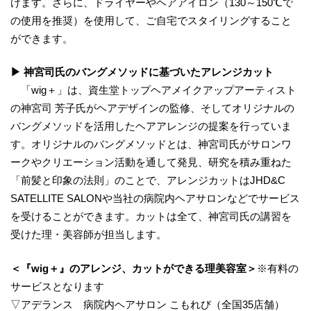
けます。さらに、ドライヤーやヘアアイロン（130～150℃で
の使用を推奨）を使用して、ご自宅でスタイリングすること
ができます。
▶ 神宮司氏のバングメソッドに基づいたアレンジカット
「wig＋」は、資生堂トップヘアメイクアップアーティスト
の神宮司 芳子氏がヘアデザインの監修、そしてオリジナルの
バングメソッドを活用したヘアアレンジの提案を行っていま
す。オリジナルのバングメソッドとは、神宮司氏がサロンワ
ークやクリエーション活動を通して発見、研究を積み重ねた
「前髪と印象の法則」のことで、アレンジカットはJHD&C
SATELLITE SALONや当社の病院内ヘアサロンなどでサービス
を受けることができます。カットは全て、神宮司氏の講習を
受けた理・美容師が担当します。
＜『wig＋』のアレンジ、カットができる理美容室＞
※有料の
サービスとなります
▽アデランス 病院内ヘアサロン こもれび（全国35店舗）