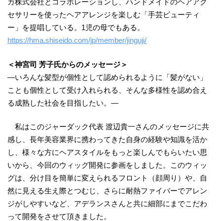
カ株式会社とコラボレーションし、ハンドメイドのヘアアク
セサリーを使ったヘアアレンジを楽しむ「手芸ビューティ
ー」を提唱している。1児の母でもある。
https://hma.shiseido.com/jp/member/jinguji/
＜神宮司 芳子氏からのメッセージ＞
―いろんな髪型が個性として認められるように「髪がない」
ことも個性として受け入れられる、そんな多様性を認め合え
る成熟した社会を目指したい。―
私はこのジャーダック代表 渡辺貴一さんのメッセージに共
感し、長年美容業界に携わってきた自身の経験や知識を活か
し、様々な方にヘアスタイルをもっと楽しんでもらいたい思
いから、今回のウィッグ開発に参画をしました。このウィッ
グは、分け目を簡単に変えられるフロント（顔周り）や、自
然に見える生え際とつむじ、さらに耐熱ファイバーでアレン
ジがしやすいなど、アデランスさんと共に細部にまでこだわ
って開発をさせて頂きました。