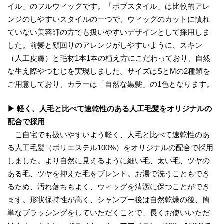
イル」のフルウィッグです。「ボブスタイル」は比較的アレ
ンジのしやすいスタイルの一つで、ウィッグのカットに慣れ
ていない美容師の方でも扱いやすいデザインとして採用しま
した。前髪と顔回りのアレンジがしやすいように、スキン
（人工皮膚）と毛材1本1本の植え方にこだわっており、自然
な生え際やつむじを実現しました。サイズはSとMの2種類を
ご用意しており、カラーは「自然な黒髪」の1色となります。
▶ 軽く、人毛と比べて速乾性のある人工毛髪をオリジナルの
配合で採用
ご自宅でも扱いやすいよう軽く、人毛と比べて速乾性のあ
る人工毛髪（ポリエステル100%）をオリジナルの配合で採用
しました。より自然に見えるように細い毛、太い毛、ツヤの
ある毛、ツヤを抑えた毛をブレンド。お湯で洗うこともでき
るため、汚れ落ちもよく、ウィッグを清潔に保つことができ
ます。形状保持性が高く、シャンプー後は自然乾燥の後、簡
単なブラッシングをしていただくことで、長くお使いいただ