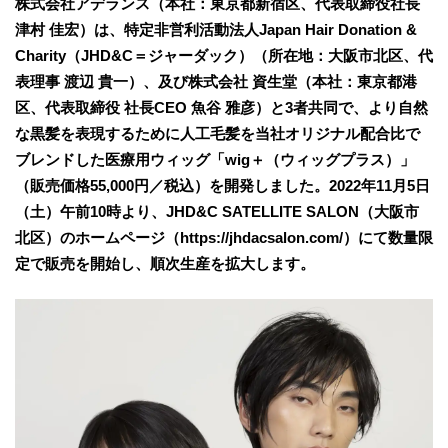
株式会社アデランス（本社：東京都新宿区、代表取締役社長
津村 佳宏）は、特定非営利活動法人Japan Hair Donation &
Charity（JHD&C＝ジャーダック）（所在地：大阪市北区、代
表理事 渡辺 貴一）、及び株式会社 資生堂（本社：東京都港
区、代表取締役 社長CEO 魚谷 雅彦）と3者共同で、より自然
な黒髪を表現するために人工毛髪を当社オリジナル配合比で
ブレンドした医療用ウィッグ「wig＋（ウィッグプラス）」
（販売価格55,000円／税込）を開発しました。2022年11月5日
（土）午前10時より、JHD&C SATELLITE SALON（大阪市
北区）のホームページ（https://jhdacsalon.com/）にて数量限
定で販売を開始し、順次生産を拡大します。