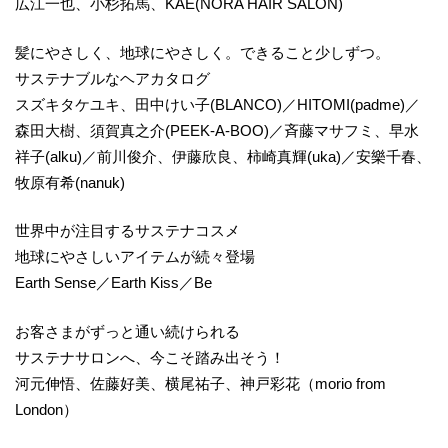
広江一也、小杉拓馬、KAE(NORA HAIR SALON)
髪にやさしく、地球にやさしく。できること少しずつ。
サステナブルなヘアカタログ
スズキタケユキ、田中けい子(BLANCO)／HITOMI(padme)／
森田大樹、須賀真之介(PEEK-A-BOO)／斉藤マサフミ、早水
祥子(alku)／前川俊介、伊藤欣良、柿崎真輝(uka)／安樂千春、
牧原有希(nanuk)
世界中が注目するサステナコスメ
地球にやさしいアイテムが続々登場
Earth Sense／Earth Kiss／Be
お客さまがずっと通い続けられる
サステナサロンへ、今こそ踏み出そう！
河元伸悟、佐藤好美、横尾祐子、神戸彩花（morio from
London）