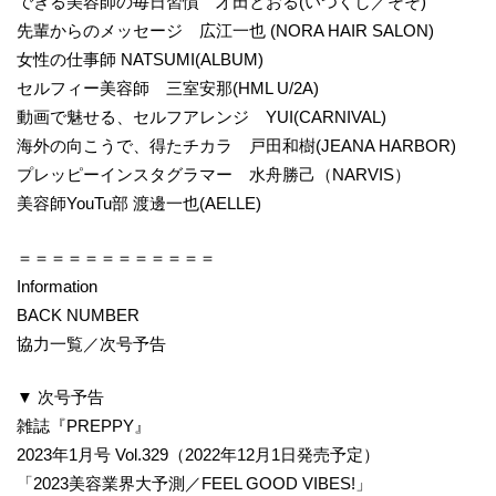
できる美容師の毎日習慣 才田とおる(いつくし／そそ)
先輩からのメッセージ 広江一也 (NORA HAIR SALON)
女性の仕事師 NATSUMI(ALBUM)
セルフィー美容師 三室安那(HML U/2A)
動画で魅せる、セルフアレンジ YUI(CARNIVAL)
海外の向こうで、得たチカラ 戸田和樹(JEANA HARBOR)
プレッピーインスタグラマー 水舟勝己（NARVIS）
美容師YouTu部 渡邊一也(AELLE)
＝＝＝＝＝＝＝＝＝＝＝＝
Information
BACK NUMBER
協力一覧／次号予告
▼ 次号予告
雑誌『PREPPY』
2023年1月号 Vol.329（2022年12月1日発売予定）
「2023美容業界大予測／FEEL GOOD VIBES!」