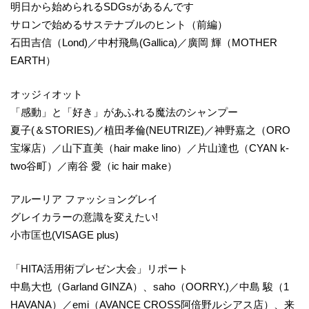
明日から始められるSDGsがあるんです
サロンで始めるサステナブルのヒント（前編）
石田吉信（Lond)／中村飛鳥(Gallica)／廣岡 輝（MOTHER
EARTH）
オッジィオット
「感動」と「好き」があふれる魔法のシャンプー
夏子(＆STORIES)／植田孝倫(NEUTRIZE)／神野嘉之（ORO
宝塚店）／山下直美（hair make lino）／片山達也（CYAN k-
two谷町）／南谷 愛（ic hair make）
アルーリア ファッショングレイ
グレイカラーの意識を変えたい!
小市匡也(VISAGE plus)
「HITA活用術プレゼン大会」リポート
中島大也（Garland GINZA）、saho（OORRY.)／中島 駿（1
HAVANA）／emi（AVANCE CROSS阿倍野ルシアス店）、来