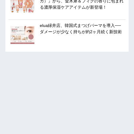
カ）』から、金木犀＆フィグの香りに包まれ
る濃厚保湿ケアアイテムが新登場！
elua緑井店、韓国式まつげパーマを導入──
ダメージが少なく持ちが約2ヶ月続く新技術