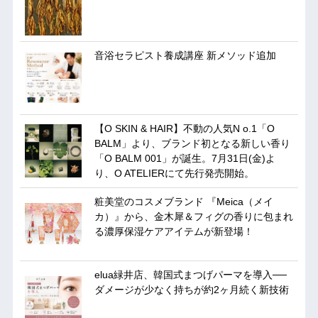
音浴セラピスト養成講座 新メソッド追加
【O SKIN & HAIR】不動の人気N o.1「O
BALM」より、ブランド初となる新しい香り
「O BALM 001」が誕生。7月31日(金)よ
り、O ATELIERにて先行発売開始。
粧美堂のコスメブランド 『Meica（メイ
カ）』から、金木犀＆フィグの香りに包まれ
る濃厚保湿ケアアイテムが新登場！
elua緑井店、韓国式まつげパーマを導入──
ダメージが少なく持ちが約2ヶ月続く新技術