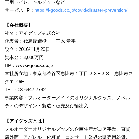
害用トイレ、ヘルメットなど
サービスHP：
https://i-goods.co.jp/covid/disaster-prevention/
【会社概要】
社名：アイグッズ株式会社
代表者：代表取締役 三木 章平
設立：2016年1月20日
資本金：3,000万円
HP：www.i-goods.co.jp
本社所在地：東京都渋谷区恵比寿１丁目２３−２３ 恵比寿ス
クエア6F
TEL：03-6447-7742
事業内容：フルオーダーメイドのオリジナルグッズ、ノベル
ティのデザイン・製造・販売及び輸出入
【アイグッズとは】
フルオーダーオリジナルグッズの企画生産がコア事業。百貨
店外商・アパレル・化粧品・コンサート業界の販売用雑貨、