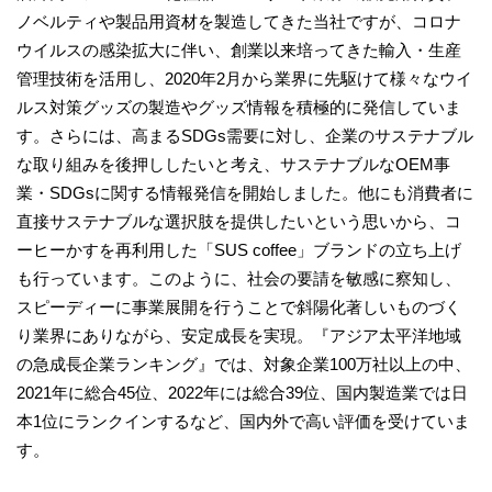
ノベルティや製品用資材を製造してきた当社ですが、コロナ
ウイルスの感染拡大に伴い、創業以来培ってきた輸入・生産
管理技術を活用し、2020年2月から業界に先駆けて様々なウイ
ルス対策グッズの製造やグッズ情報を積極的に発信していま
す。さらには、高まるSDGs需要に対し、企業のサステナブル
な取り組みを後押ししたいと考え、サステナブルなOEM事
業・SDGsに関する情報発信を開始しました。他にも消費者に
直接サステナブルな選択肢を提供したいという思いから、コ
ーヒーかすを再利用した「SUS coffee」ブランドの立ち上げ
も行っています。このように、社会の要請を敏感に察知し、
スピーディーに事業展開を行うことで斜陽化著しいものづく
り業界にありながら、安定成長を実現。『アジア太平洋地域
の急成長企業ランキング』では、対象企業100万社以上の中、
2021年に総合45位、2022年には総合39位、国内製造業では日
本1位にランクインするなど、国内外で高い評価を受けていま
す。