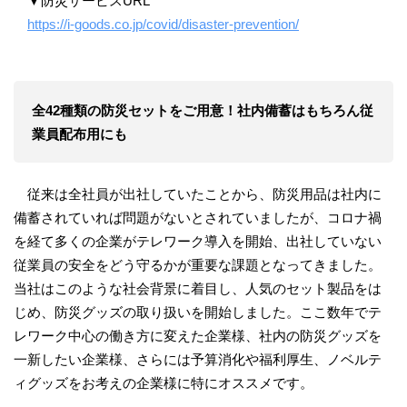
▼防災サービスURL
https://i-goods.co.jp/covid/disaster-prevention/
全
42種類の防災セットをご用意！社内備蓄はもちろん従
業員配布用にも
従来は全社員が出社していたことから、防災用品は社内に
備蓄されていれば問題がないとされていましたが、コロナ禍
を経て多くの企業がテレワーク導入を開始、出社していない
従業員の安全をどう守るかが重要な課題となってきました。
当社はこのような社会背景に着目し、人気のセット製品をは
じめ、防災グッズの取り扱いを開始しました。ここ数年でテ
レワーク中心の働き方に変えた企業様、社内の防災グッズを
一新したい企業様、さらには予算消化や福利厚生、ノベルテ
ィグッズをお考えの企業様に特にオススメです。