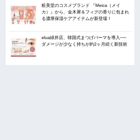
粧美堂のコスメブランド 『Meica（メイ
カ）』から、金木犀＆フィグの香りに包まれ
る濃厚保湿ケアアイテムが新登場！
elua緑井店、韓国式まつげパーマを導入──
ダメージが少なく持ちが約2ヶ月続く新技術