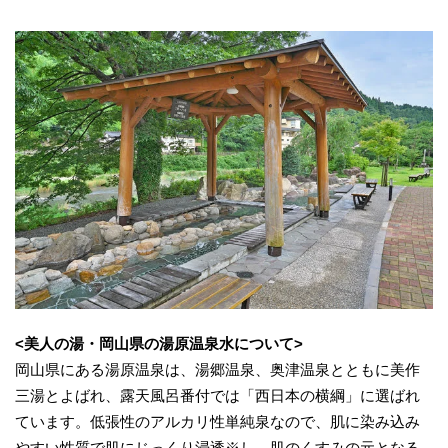
<美人の湯・岡山県の湯原温泉水について>
岡山県にある湯原温泉は、湯郷温泉、奥津温泉とともに美作
三湯とよばれ、露天風呂番付では「西日本の横綱」に選ばれ
ています。低張性のアルカリ性単純泉なので、肌に染み込み
やすい性質で肌にじっくり浸透※し、肌のくすみの元となる