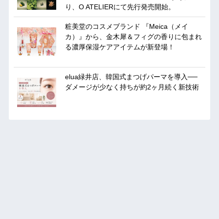
り、O ATELIERにて先行発売開始。
粧美堂のコスメブランド 『Meica（メイ
カ）』から、金木犀＆フィグの香りに包まれ
る濃厚保湿ケアアイテムが新登場！
elua緑井店、韓国式まつげパーマを導入──
ダメージが少なく持ちが約2ヶ月続く新技術