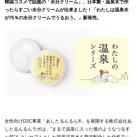
韓国コスメで話題の「水分クリーム」、日本製・温泉水で作
ったらすごい水分クリームが出来ました！「わたしは温泉水
が75％の水分クリームでうるおう。」新発売。
女性向けD2C事業「あしたるんるん®」を展開する株式会社あ
したるんるんラボは、”まるで温泉に入った後のようなつるす
べ肌”をコンセプトとした国産温泉水を贅沢配合した化粧品シ