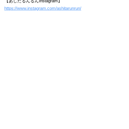
【あしたるんるんInstagram】
https://www.instagram.com/ashitarunrun/