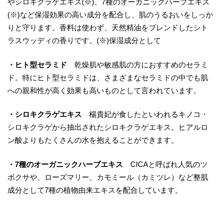
やシロキクラゲエキス(※)、7種のオーガニックハーブエキス
(※)など保湿効果の高い成分を配合し、肌のうるおいをしっか
りと守ります。香料は使わず、天然精油をブレンドしたシト
ラスウッディの香りです。(※)保湿成分として
・ヒト型セラミド
乾燥肌や敏感肌の方におすすめのセラミ
ド。特にヒト型セラミドは、さまざまなセラミドの中でも肌
への親和性が高く効果も高いものとして言われています。
・シロキクラゲエキス
楊貴妃が食したといわれるキノコ・
シロキクラゲから抽出されたシロキクラゲエキス。ヒアルロ
ン酸よりもたくさんの水を抱えることができます。
・7種のオーガニックハーブエキス
CICAと呼ばれ人気のツ
ボクサや、ローズマリー、カモミール（カミツレ）など整肌
成分として7種の植物由来エキスを配合しています。