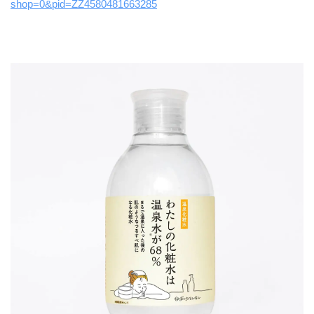
shop=0&pid=ZZ4580481663285