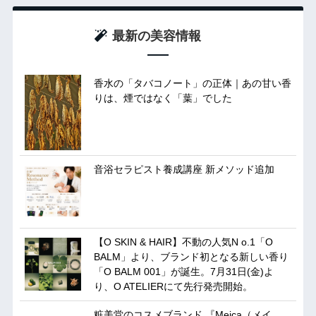
最新の美容情報
香水の「タバコノート」の正体｜あの甘い香
りは、煙ではなく「葉」でした
音浴セラピスト養成講座 新メソッド追加
【O SKIN & HAIR】不動の人気N o.1「O
BALM」より、ブランド初となる新しい香り
「O BALM 001」が誕生。7月31日(金)よ
り、O ATELIERにて先行発売開始。
粧美堂のコスメブランド 『Meica（メイ