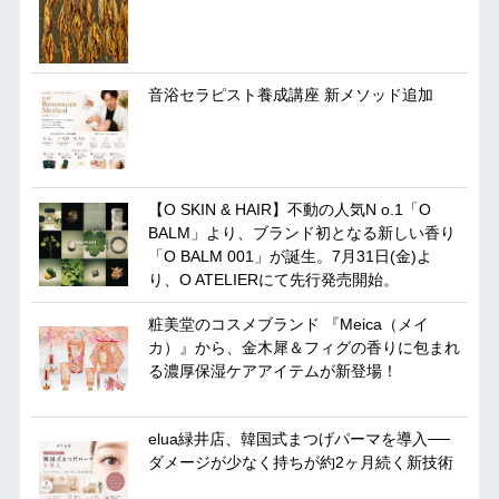
音浴セラピスト養成講座 新メソッド追加
【O SKIN & HAIR】不動の人気N o.1「O
BALM」より、ブランド初となる新しい香り
「O BALM 001」が誕生。7月31日(金)よ
り、O ATELIERにて先行発売開始。
粧美堂のコスメブランド 『Meica（メイ
カ）』から、金木犀＆フィグの香りに包まれ
る濃厚保湿ケアアイテムが新登場！
elua緑井店、韓国式まつげパーマを導入──
ダメージが少なく持ちが約2ヶ月続く新技術