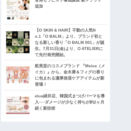
音浴セラピスト養成講座 新メソッド
追加
【O SKIN & HAIR】不動の人気N
o.1「O BALM」より、ブランド初と
なる新しい香り「O BALM 001」が誕
生。7月31日(金)より、O ATELIERに
て先行発売開始。
粧美堂のコスメブランド 『Meica（メ
イカ）』から、金木犀＆フィグの香り
に包まれる濃厚保湿ケアアイテムが新
登場！
elua緑井店、韓国式まつげパーマを導
入──ダメージが少なく持ちが約2ヶ月
続く新技術