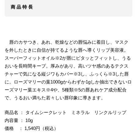
商 品 特 長
唇のカサつき、あれ、乾燥などの唇悩みに着目し、マスク
を外したときに自信が持てるような唇へ導くリップ美容液。
スーパーフィットオイル※2が唇にピタッとフィットし、うる
おいを長時間キープ。厚みがあり、高いツヤ感のあるテクス
チャーで気になる縦ジワもカバー※3し、ふっくら※3した唇
に。ローズマリーの葉1000gからわずか1gしか抽出できないロ
ーズマリー葉エキス※4や、5種類※5の唇あれケア成分配合
で、うるおい満ちた若々しい唇印象に導きます。
商品名 ： タイムシークレット ミネラル リンクルリップ
内容量 ： 10g
価格 ： 1,540円（税込）