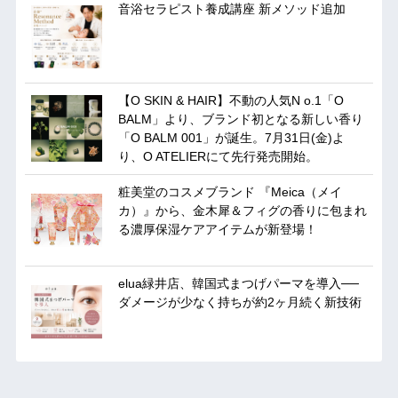
音浴セラピスト養成講座 新メソッド追加
【O SKIN & HAIR】不動の人気N o.1「O
BALM」より、ブランド初となる新しい香り
「O BALM 001」が誕生。7月31日(金)よ
り、O ATELIERにて先行発売開始。
粧美堂のコスメブランド 『Meica（メイ
カ）』から、金木犀＆フィグの香りに包まれ
る濃厚保湿ケアアイテムが新登場！
elua緑井店、韓国式まつげパーマを導入──
ダメージが少なく持ちが約2ヶ月続く新技術