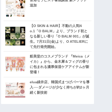
音浴セラピスト養成講座 新メソッド
追加
【O SKIN & HAIR】不動の人気N
o.1「O BALM」より、ブランド初と
なる新しい香り「O BALM 001」が誕
生。7月31日(金)より、O ATELIERに
て先行発売開始。
粧美堂のコスメブランド 『Meica（メ
イカ）』から、金木犀＆フィグの香り
に包まれる濃厚保湿ケアアイテムが新
登場！
elua緑井店、韓国式まつげパーマを導
入──ダメージが少なく持ちが約2ヶ月
続く新技術