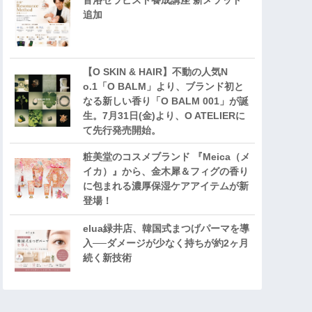
音浴セラピスト養成講座 新メソッド
追加
【O SKIN & HAIR】不動の人気N
o.1「O BALM」より、ブランド初と
なる新しい香り「O BALM 001」が誕
生。7月31日(金)より、O ATELIERに
て先行発売開始。
粧美堂のコスメブランド 『Meica（メ
イカ）』から、金木犀＆フィグの香り
に包まれる濃厚保湿ケアアイテムが新
登場！
elua緑井店、韓国式まつげパーマを導
入──ダメージが少なく持ちが約2ヶ月
続く新技術