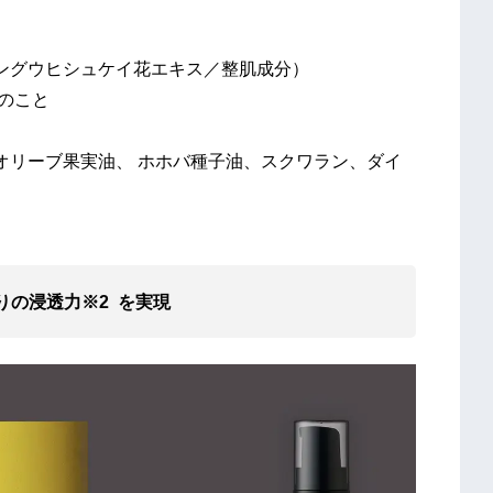
ングウヒシュケイ花エキス／整肌成分）
率のこと
オリーブ果実油、 ホホバ種子油、スクワラン、ダイ
りの浸透力※2 を実現