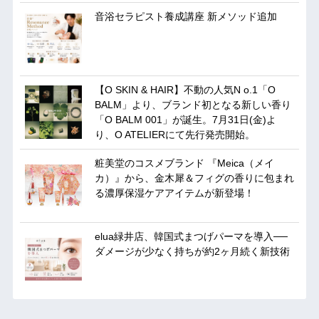
音浴セラピスト養成講座 新メソッド追加
【O SKIN & HAIR】不動の人気N o.1「O
BALM」より、ブランド初となる新しい香り
「O BALM 001」が誕生。7月31日(金)よ
り、O ATELIERにて先行発売開始。
粧美堂のコスメブランド 『Meica（メイ
カ）』から、金木犀＆フィグの香りに包まれ
る濃厚保湿ケアアイテムが新登場！
elua緑井店、韓国式まつげパーマを導入──
ダメージが少なく持ちが約2ヶ月続く新技術