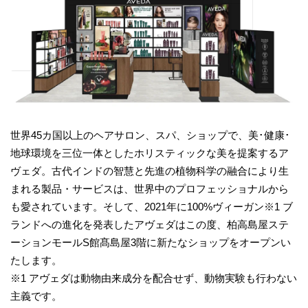
世界45カ国以上のヘアサロン、スパ、ショップで、美･健康･
地球環境を三位一体としたホリスティックな美を提案するア
ヴェダ。古代インドの智慧と先進の植物科学の融合により生
まれる製品・サービスは、世界中のプロフェッショナルから
も愛されています。そして、2021年に100%ヴィーガン※1 ブ
ランドへの進化を発表したアヴェダはこの度、柏高島屋ステ
ーションモールS館髙島屋3階に新たなショップをオープンい
たします。
※1 アヴェダは動物由来成分を配合せず、動物実験も行わない
主義です。