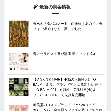
最新の美容情報
香水の「タバコノート」の正体｜あの甘い香
りは、煙ではなく「葉」でした
音浴セラピスト養成講座 新メソッド追加
【O SKIN & HAIR】不動の人気N o.1「O
BALM」より、ブランド初となる新しい香り
「O BALM 001」が誕生。7月31日(金)よ
り、O ATELIERにて先行発売開始。
粧美堂のコスメブランド 『Meica（メイ
カ）』から、金木犀＆フィグの香りに包まれ