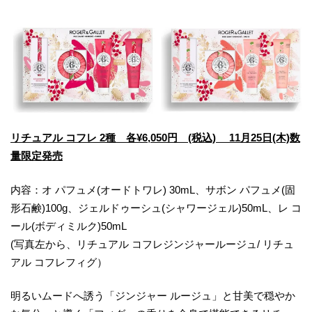
リチュアル コフレ
2種 各¥6,050円 (税込)
11月
25
日(木)
数
量限定発売
内容：オ パフュメ(オードトワレ) 30mL、サボン パフュメ(固
形石鹸)100g、ジェルドゥーシュ(シャワージェル)50mL、レ コ
ール(ボディミルク)50mL
(写真左から、リチュアル コフレジンジャールージュ/ リチュ
アル コフレフィグ）
明るいムードへ誘う「ジンジャー ルージュ」と甘美で穏やか