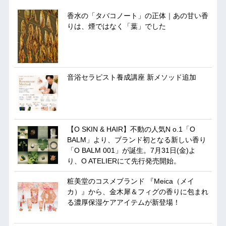
香水の「タバコノート」の正体｜あの甘い香
りは、煙ではなく「葉」でした
音浴セラピスト養成講座 新メソッド追加
【O SKIN & HAIR】不動の人気N o.1「O
BALM」より、ブランド初となる新しい香り
「O BALM 001」が誕生。7月31日(金)よ
り、O ATELIERにて先行発売開始。
粧美堂のコスメブランド 『Meica（メイ
カ）』から、金木犀＆フィグの香りに包まれ
る濃厚保湿ケアアイテムが新登場！