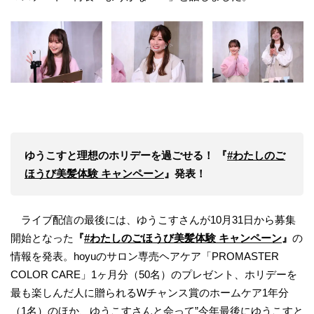
ゆうこすと理想のホリデーを過ごせる！ 『
#わたしのご
ほうび美髪体験 キャンペーン
』発表！
ライブ配信の最後には、ゆうこすさんが10月31日から募集
開始となった
『
#わたしのごほうび美髪体験 キャンペーン
』
の
情報を発表。hoyuのサロン専売ヘアケア「PROMASTER
COLOR CARE」1ヶ月分（50名）のプレゼント、ホリデーを
最も楽しんだ人に贈られるWチャンス賞のホームケア1年分
（1名）のほか、ゆうこすさんと会って”今年最後にゆうこすと