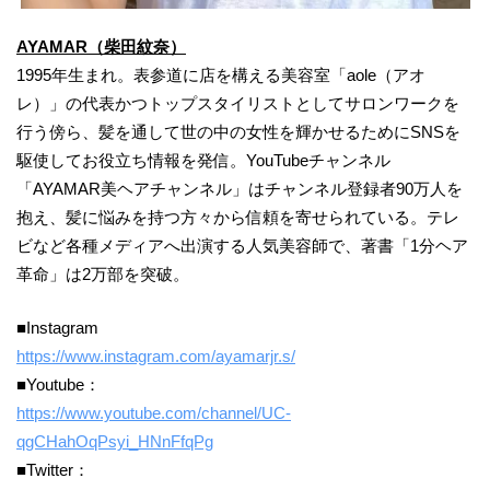
AYAMAR（柴田紋奈）
1995年生まれ。表参道に店を構える美容室「aole（アオ
レ）」の代表かつトップスタイリストとしてサロンワークを
行う傍ら、髪を通して世の中の女性を輝かせるためにSNSを
駆使してお役立ち情報を発信。YouTubeチャンネル
「AYAMAR美ヘアチャンネル」はチャンネル登録者90万人を
抱え、髪に悩みを持つ方々から信頼を寄せられている。テレ
ビなど各種メディアへ出演する人気美容師で、著書「1分ヘア
革命」は2万部を突破。
■Instagram
https://www.instagram.com/ayamarjr.s/
■Youtube：
https://www.youtube.com/channel/UC-
qgCHahOqPsyi_HNnFfqPg
■Twitter：