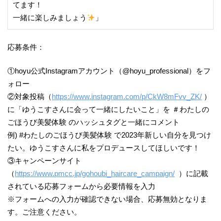
てます！
一緒に楽しみましょう
」
応募条件：
①hoyu公式Instagramアカウント（@hoyu_professional）をフ
ォロー
②対象投稿（
https://www.instagram.com/p/CkW8mFvv_ZK/
）
に「ゆうこすさんに会って一緒にしたいこと」を ＃わたしの
ごほうび美髪体験 のハッシュタグと一緒にコメント
例) #わたしのごほうび美髪体験 で2023年新しい自分を見つけ
たい。ゆうこすさんに私をプロデュースしてほしいです！
③キャンペーンサイト
（
https://www.pmcc.jp/gohoubi_haircare_campaign/
）に記載
されている応募フォームから必要情報を入力
※フォームへの入力が確認できない場合、応募無効となりま
す。ご注意ください。