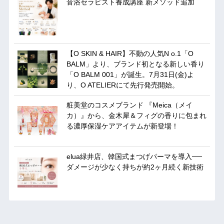
音浴セラピスト養成講座 新メソッド追加
【O SKIN & HAIR】不動の人気N o.1「O
BALM」より、ブランド初となる新しい香り
「O BALM 001」が誕生。7月31日(金)よ
り、O ATELIERにて先行発売開始。
粧美堂のコスメブランド 『Meica（メイ
カ）』から、金木犀＆フィグの香りに包まれ
る濃厚保湿ケアアイテムが新登場！
elua緑井店、韓国式まつげパーマを導入──
ダメージが少なく持ちが約2ヶ月続く新技術