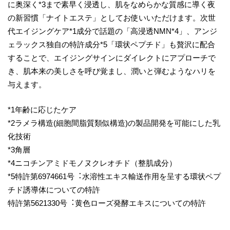
に奥深く*3まで素早く浸透し、肌をなめらかな質感に導く夜
の新習慣「ナイトエステ」としてお使いいただけます。次世
代エイジングケア*1成分で話題の「高浸透NMN*4」、アンジ
ェラックス独⾃の特許成分*5「環状ペプチド」も贅沢に配合
することで、エイジングサインにダイレクトにアプローチで
き、肌本来の美しさを呼び覚まし、潤いと弾むようなハリを
与えます。
*1年齢に応じたケア
*2ラメラ構造(細胞間脂質類似構造)の製品開発を可能にした乳
化技術
*3角層
*4ニコチンアミドモノヌクレオチド（整肌成分）
*5特許第6974661号︓⽔溶性エキス輸送作⽤を呈する環状ペプ
チド誘導体についての特許
特許第5621330号︓⻩⾊ローズ発酵エキスについての特許