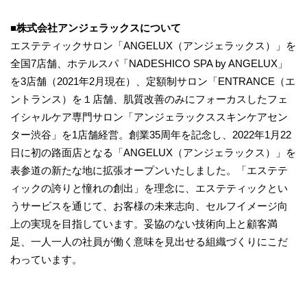
■株式会社アンジェラックスについて
エステティックサロン「ANGELUX（アンジェラックス）」を
全国7店舗、ホテルスパ「NADESHICO SPA by ANGELUX」
を3店舗（2021年2⽉現在）、定額制サロン「ENTRANCE（エ
ントランス）を１店舗、肌質改善のみにフォーカスしたフェ
イシャルケア専⾨サロン「アンジェラックススキンケアセン
ター渋⾕」を1店舗経営。創業35周年を記念し、2022年1⽉22
⽇に初の路⾯店となる「ANGELUX（アンジェラックス）」を
表参道の新たな地に拡張オープンいたしました。「エステテ
ィックの誇りと憧れの創出」を理念に、エステティックとい
うサービスを通じて、お客様の未来志向、セルフイメージ向
上の実現を⽬指しています。妥協のない技術向上と顧客満
⾜、⼀⼈⼀⼈の社員が働く意味を⾒出せる組織づくりにこだ
わっています。