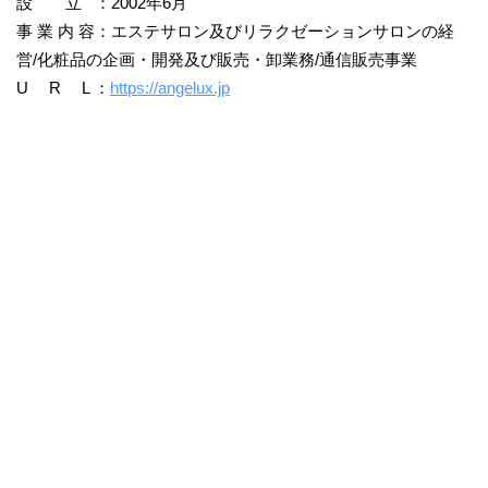
設 立 ：2002年6月
事 業 内 容：エステサロン及びリラクゼーションサロンの経
営/化粧品の企画・開発及び販売・卸業務/通信販売事業
U R L ：
https://angelux.jp