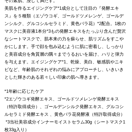
その素肌、浸して満たす。
美肌を作るエイジングケア*1成分として注目の『発酵エキ
ス』を５種類（エゾウコギ、ゴールドツメレンゲ、ゴールデ
ンシルク、グルコシルセラミド、黄色バラ花）*2配合。1枚の
マスクに美容液1本分*3もの発酵エキスをたっぷり含んだ贅沢
なシートマスクで、肌本来の力を蘇らせ、肌リズムをすこや
かにします。手で顔を包み込むように肌に密着し、しっかり
と美容成分を角質層の隅々までうるおいを届け、ハリと弾力
を与えます。エイジングケア*1、乾燥、美白、敏感肌やニキ
ビなど、年齢肌のそれぞれの悩みにアプローチし、いきいき
とした輝きのある若々しい印象の肌へ導きます。
*1年齢に応じたケア
*2エゾウコギ発酵エキス、ゴールドツメレンゲ発酵エキス
（特許取得成分）、ゴールデンシルク発酵エキス、グルコシ
ルセラミド発酵エキス 、黄色バラ花発酵液（特許取得成分）
*3当社美容成分インナーモイストセラム30g（シートマスク1
枚33g入り）