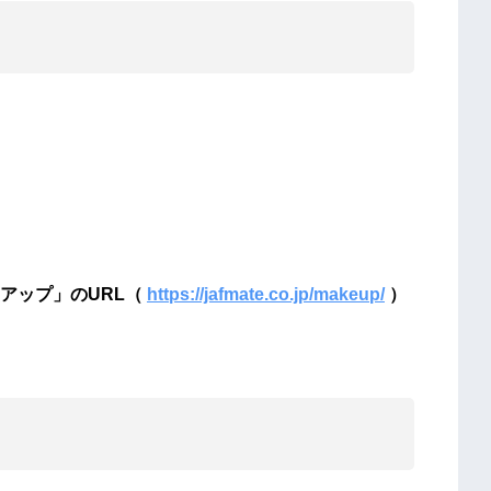
アップ」のURL（
https://jafmate.co.jp/makeup/
）