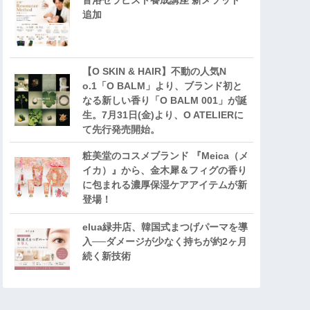
音浴セラピスト養成講座 新メソッド
追加
【O SKIN & HAIR】不動の人気N
o.1「O BALM」より、ブランド初と
なる新しい香り「O BALM 001」が誕
生。7月31日(金)より、O ATELIERに
て先行発売開始。
粧美堂のコスメブランド 『Meica（メ
イカ）』から、金木犀＆フィグの香り
に包まれる濃厚保湿ケアアイテムが新
登場！
elua緑井店、韓国式まつげパーマを導
入──ダメージが少なく持ちが約2ヶ月
続く新技術