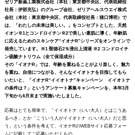
ゼリア新薬工業株式会社（本社：東京都中央区、代表取締役
社長：伊部充弘）のグループ会社、ゼリアヘルスウエイ株式
会社（本社：東京都中央区、代表取締役社長：猪口博明）で
は、「わたしの未来は美しい。」をコンセプトとした、天然
イオン※1とコンドロイチン※2で美しい素肌に導く、年齢肌
に応えるためのスキンケア“イオナR”シリーズをオンラインで
発売しています。※1 聖徳石2％浸出上清液 ※2 コンドロイチ
ン硫酸ナトリウム（全て保湿成分）
その「イオナR」では、年齢を重ねることがより楽しく、魅力
を重ね、自信につながる、そんなイイオトナを目指してもら
いたいと、「イオナR“イイオトナ”キャンペーン イイオトナ
の条件は？」というアンケート募集キャンペーンを、本年3月
下旬から6月末まで実施いたしました。
応募はとても簡単で、「イイオトナ（いい大人）とはこうあ
るべき」とか「こういう人がイイオトナ（いい大人）だと思
う」という条件を考えて、イオナRのWEBサイト応募フォー
ムに記載してご応募いただくもの。