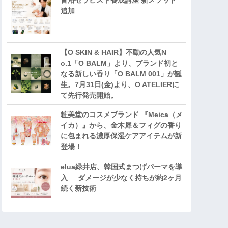
音浴セラピスト養成講座 新メソッド
追加
【O SKIN & HAIR】不動の人気N
o.1「O BALM」より、ブランド初と
なる新しい香り「O BALM 001」が誕
生。7月31日(金)より、O ATELIERに
て先行発売開始。
粧美堂のコスメブランド 『Meica（メ
イカ）』から、金木犀＆フィグの香り
に包まれる濃厚保湿ケアアイテムが新
登場！
elua緑井店、韓国式まつげパーマを導
入──ダメージが少なく持ちが約2ヶ月
続く新技術