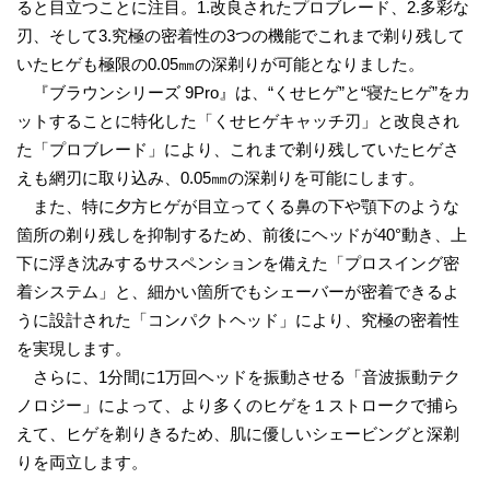
ると目立つことに注目。1.改良されたプロブレード、2.多彩な
刃、そして3.究極の密着性の3つの機能でこれまで剃り残して
いたヒゲも極限の0.05㎜の深剃りが可能となりました。
『ブラウンシリーズ 9Pro』は、“くせヒゲ”と“寝たヒゲ”をカ
ットすることに特化した「くせヒゲキャッチ刃」と改良され
た「プロブレード」により、これまで剃り残していたヒゲさ
えも網刃に取り込み、0.05㎜の深剃りを可能にします。
また、特に夕方ヒゲが目立ってくる鼻の下や顎下のような
箇所の剃り残しを抑制するため、前後にヘッドが40°動き、上
下に浮き沈みするサスペンションを備えた「プロスイング密
着システム」と、細かい箇所でもシェーバーが密着できるよ
うに設計された「コンパクトヘッド」により、究極の密着性
を実現します。
さらに、1分間に1万回ヘッドを振動させる「音波振動テク
ノロジー」によって、より多くのヒゲを１ストロークで捕ら
えて、ヒゲを剃りきるため、肌に優しいシェービングと深剃
りを両立します。