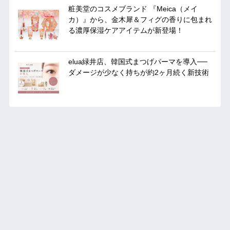
粧美堂のコスメブランド 『Meica（メイ
カ）』から、金木犀＆フィグの香りに包まれ
る濃厚保湿ケアアイテムが新登場！
elua緑井店、韓国式まつげパーマを導入──
ダメージが少なく持ちが約2ヶ月続く新技術