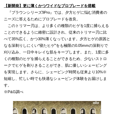
【新開発】更に薄くかつワイドなプロブレードを搭載
『ブラウンシリーズ9Pro』では、夕方ヒゲに悩む消費者の
ニーズに答えるためにプロブレードを改良。
このトリマー刃は、より多くの種類のヒゲを1度に捕らえる
ことのできるように緻密に設計され、従来のトリマー刃に比
べて35%広く、かつ30%薄くなっています。夕方ヒゲの原因と
なる深剃りしにくい“寝たヒゲ”をも極限の0.05mmの深剃りで
刈り込み、一日中キレイな肌をキープします。また、1度に多
くの種類のヒゲを捕らえることができるため、少ないストロ
ークでヒゲを剃りきることができ、肌に優しいシェービング
を実現します。さらに、シェービング時間も従来より10%※
短縮し、忙しい時でも快適なシェービング体験をお届けしま
す。
※P&G調べ