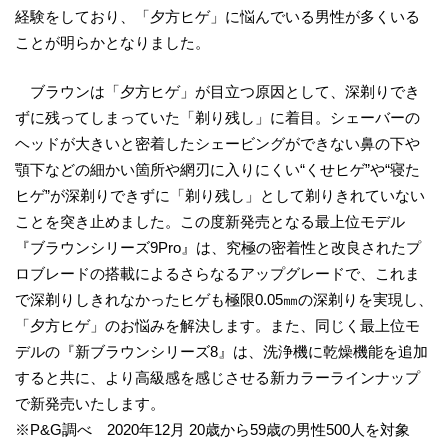
経験をしており、「夕方ヒゲ」に悩んでいる男性が多くいる
ことが明らかとなりました。
ブラウンは「夕方ヒゲ」が目立つ原因として、深剃りでき
ずに残ってしまっていた「剃り残し」に着目。シェーバーの
ヘッドが大きいと密着したシェービングができない鼻の下や
顎下などの細かい箇所や網刃に入りにくい“くせヒゲ”や“寝た
ヒゲ”が深剃りできずに「剃り残し」として剃りきれていない
ことを突き止めました。この度新発売となる最上位モデル
『ブラウンシリーズ9Pro』は、究極の密着性と改良されたプ
ロブレードの搭載によるさらなるアップグレードで、これま
で深剃りしきれなかったヒゲも極限0.05㎜の深剃りを実現し、
「夕方ヒゲ」のお悩みを解決します。また、同じく最上位モ
デルの『新ブラウンシリーズ8』は、洗浄機に乾燥機能を追加
すると共に、より高級感を感じさせる新カラーラインナップ
で新発売いたします。
※P&G調べ 2020年12月 20歳から59歳の男性500人を対象