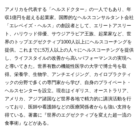
アメリカを代表する「ヘルスドクター」の一人でもあり、年
収1億円を超える起業家。国際的なヘルスコンサルタント会社
「エレベイズ・ヘルス」の創設者として、エリートアスリー
ト、ハリウッド俳優、サウジアラビア王族、起業家など、世
界のトップエグゼクティブ1000人以上にヘルスコーチングを
提供。これまでに5万人以上の人々にヘルスコーチングを提供
し、ライフスタイルの改善から高いパフォーマンスの実現へ
と導いてきた。世界有数の機能性医学の大学で博士号を取
得。栄養学、生物学、アンチエイジング、カイロプラクティ
ックの分野で多くの専門家から学び、自身のプライベート・
ヘルスセンターを設立。現在はイギリス、オーストラリア、
アメリカ、アジア諸国など世界各地で精力的に講演活動を行
っており、医師や看護師などの医療関係者からも強い支持を
得ている。著書に『世界のエグゼクティブを変えた超一流の
食事術』などがある。