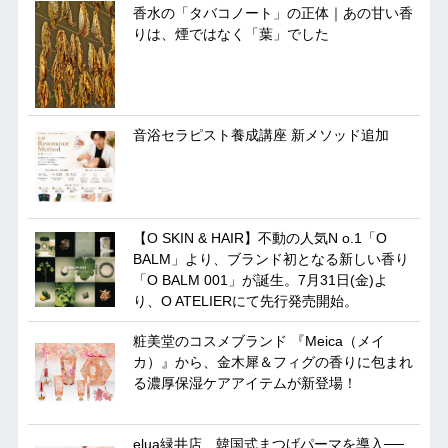
香水の「タバコノート」の正体｜あの甘い香
りは、煙ではなく「葉」でした
音浴セラピスト養成講座 新メソッド追加
【O SKIN & HAIR】不動の人気N o.1「O
BALM」より、ブランド初となる新しい香り
「O BALM 001」が誕生。7月31日(金)よ
り、O ATELIERにて先行発売開始。
粧美堂のコスメブランド 『Meica（メイ
カ）』から、金木犀＆フィグの香りに包まれ
る濃厚保湿ケアアイテムが新登場！
elua緑井店、韓国式まつげパーマを導入──