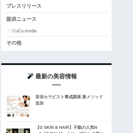
プレスリリース
提供ニュース
CuCu.media
その他
最新の美容情報
音浴セラピスト養成講座 新メソッド
追加
【O SKIN & HAIR】不動の人気N