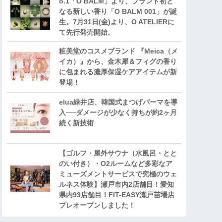
o.1「O BALM」より、ブランド初と
なる新しい香り「O BALM 001」が誕
生。7月31日(金)より、O ATELIERに
て先行発売開始。
粧美堂のコスメブランド 『Meica（メ
イカ）』から、金木犀＆フィグの香り
に包まれる濃厚保湿ケアアイテムが新
登場！
elua緑井店、韓国式まつげパーマを導
入──ダメージが少なく持ちが約2ヶ月
続く新技術
【ゴルフ・屋外サウナ（水風呂・とと
のい付き）・O2ルームなど多彩なア
ミューズメントサービスで究極のウェ
ルネス体験】瀬戸市内2店舗目！愛知
県内93店舗目！FIT-EASY瀬戸苗場店
プレオープンしました！