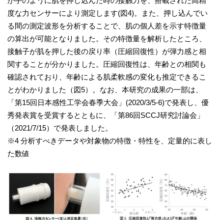
が手のように肌を押し込んだ時の接触力を、搭載された高精
度な力センサーにより測定します(図4)。また、押し込んでい
る間の測定波形を分析することで、肌の個人差を示す特徴量
の算出が可能となりました。その特徴量を解析したところ、
接触子が肌を押した後の戻り率（圧縮回復性）が弾力感と相
関することが分かりました。圧縮回復性は、年齢との相関も
確認されており、年齢による肌柔軟感の変化も推定できるこ
とがわかりました（図5）。なお、本研究の成果の一部は、
「第15回日本感性工学会春季大会」(2020/3/5-6)で発表し、優
秀発表賞を受賞するとともに、「第86回SCCJ研究討論会」
（2021/7/15）で発表しました。
※4 分析すべきデータや対象物の特徴・特性を、定量的に表し
た数値