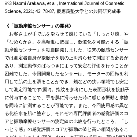
※3 Naomi Arakawa, et al., International Journal of Cosmetic
Science, 2021; 43, 78-87, 慶應義塾大学との共同研究成果
《「振動摩擦センサー」の開発》
お客さまが手で肌を滑らせて感じている「しっとり感」や
「なめらかさ」を高精度に把握し、数値化を可能とする「振
動摩擦センサー」を独自開発しました。従来の触感センサー
では測定者自身が接触子を肌の上を滑らせて測定する必要が
あり、測定動作のばらつきによって安定な評価を行うことが
困難でした。今回開発したセンサーは、モーターの回転を利
用して肌の上を滑ることができ、頬などの狭い領域でも安定
して測定可能です(図2)。指紋を参考にした表面形状を接触子
に付与することで、手を肌に滑らせた時に感じる振動と摩擦
を同時に計測することが可能です。また、今回使用感の異な
る化粧水を肌に塗布し、それぞれ専門評価者の感覚評価スコ
アと振動摩擦センサーの測定値の比較を行ったところ、「し
っとり感」の感覚評価スコアが振動の値と高い相関があるこ