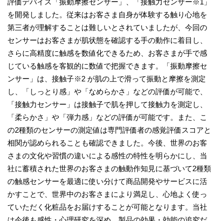
評価デバイス「振動摩擦センサー」、「接触力センサー※1」
を開発しました。従来はお客さま自身が体験する触り心地を
第三者が理解することは難しいとされていましたが、今回の
センサーはお客さまが肌状態を確認する手の動作に着目し、
さらに高精度に触感を数値化できるため、お客さまが手で感
じている触感を客観的に数値で把握できます。「振動摩擦セ
ンサー」は、接触子※2 が肌の上で滑って振動と摩擦を測定
し、「しっとり感」や「なめらかさ」などの評価が可能で、
「接触力センサー」は接触子で肌を押して接触力を測定し、
「柔らかさ」や「弾力感」などの評価が可能です。また、こ
の2種類のセンサーの測定値は専門評価者の感覚評価スコアと
相関が認められることも確認できました。今後、世界のお客
さまの文化や習慣の違いによる感性の特性を明らかにし、当
社に蓄積された世界のお客さまの触動作知見に基づいて2種類
の触感センサーを最適に使い分けて商品開発やサービスに活
かすことで、世界中のお客さまにより満足し、心地よく使っ
ていただく化粧品をお届けすることが可能となります。当社
は今後も感性・心理研究を深め、製品の効果・効能の追究だ