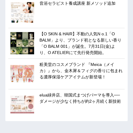
音浴セラピスト養成講座 新メソッド追加
【O SKIN & HAIR】不動の人気N o.1「O
BALM」より、ブランド初となる新しい香り
「O BALM 001」が誕生。7月31日(金)よ
り、O ATELIERにて先行発売開始。
粧美堂のコスメブランド 『Meica（メイ
カ）』から、金木犀＆フィグの香りに包まれ
る濃厚保湿ケアアイテムが新登場！
elua緑井店、韓国式まつげパーマを導入──
ダメージが少なく持ちが約2ヶ月続く新技術