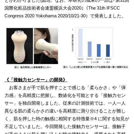
とがわかりました(図3)。なお、本研究の成果の一部は｢第31回
国際化粧品技術者会連盟横浜大会2020｣（The 31th IFSCC
Congress 2020 Yokohama 2020/10/21-30）で発表しました。
《「接触力センサー」の開発》
お客さまが手で肌を押すことで感じる「柔らかさ」や「弾
力感」を高精度に把握し、数値化を可能とする「接触力セン
サー」を独自開発しました。従来の計測技術では、一人一人
異なる肌の柔らかさの違いを高精度に測り分けることが難し
く、肌を押した時の触感に相関する特徴量※4 に関する知見が
不足していました。今回開発した接触力センサーは、接触子