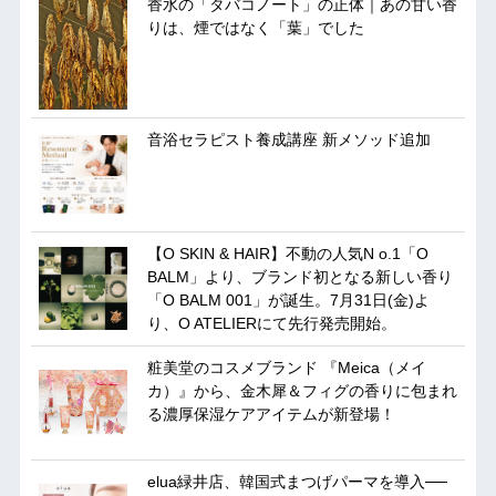
香水の「タバコノート」の正体｜あの甘い香
りは、煙ではなく「葉」でした
音浴セラピスト養成講座 新メソッド追加
【O SKIN & HAIR】不動の人気N o.1「O
BALM」より、ブランド初となる新しい香り
「O BALM 001」が誕生。7月31日(金)よ
り、O ATELIERにて先行発売開始。
粧美堂のコスメブランド 『Meica（メイ
カ）』から、金木犀＆フィグの香りに包まれ
る濃厚保湿ケアアイテムが新登場！
elua緑井店、韓国式まつげパーマを導入──