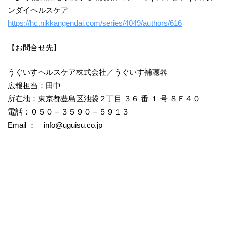
ンダイヘルスケア
https://hc.nikkangendai.com/series/4049/authors/616
【お問合せ先】
うぐいすヘルスケア株式会社／うぐいす補聴器
広報担当：田中
所在地：東京都豊島区池袋２丁目 ３６ 番 １ 号 ８Ｆ４０
電話：０５０－３５９０－５９１３
Email ： info@uguisu.co.jp