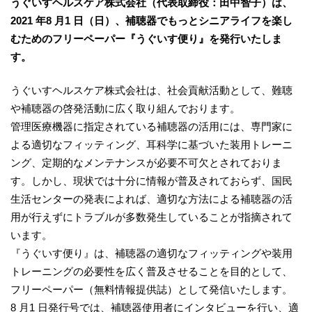
うぐいすヘルスケア株式会社（代表取締役：田中智子）は、
2021 年8 月1 日（日）、補聴器でもっとシニアライフを楽し
むためのフリーペーパー『うぐいす便り』を発行いたしま
す。
うぐいすヘルスケア株式会社は、社会貢献活動として、難聴
や補聴器の啓発活動に広く取り組んでおります。
管理医療機器に指定されている補聴器の活用には、専門家に
よる適切なフィッティング、耳科学に基づいた装用トレーニ
ング、定期的なメンテナンスが必要不可欠とされておりま
す。しかし、現状では十分に情報が普及されておらず、国民
生活センターの発表によれば、適切な方法による補聴器の活
用が行えずにトラブルが多数発生していることが指摘されて
います。
『うぐいす便り』は、補聴器の適切なフィッティングや装用
トレーニングの必要性を広く普及させることを目的として、
フリーペーパー（無料情報提供誌）として発信いたします。
8 月1 日発行号では、補聴器使用者にインタビューを行い、適