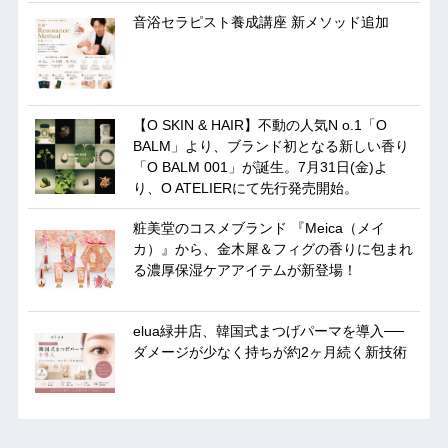
音浴セラピスト養成講座 新メソッド追加
【O SKIN & HAIR】不動の人気N o.1「O
BALM」より、ブランド初となる新しい香り
「O BALM 001」が誕生。7月31日(金)よ
り、O ATELIERにて先行発売開始。
粧美堂のコスメブランド 『Meica（メイ
カ）』から、金木犀＆フィグの香りに包まれ
る濃厚保湿ケアアイテムが新登場！
elua緑井店、韓国式まつげパーマを導入──
ダメージが少なく持ちが約2ヶ月続く新技術