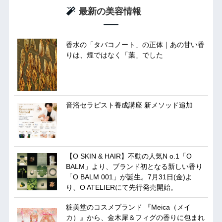
最新の美容情報
香水の「タバコノート」の正体｜あの甘い香
りは、煙ではなく「葉」でした
音浴セラピスト養成講座 新メソッド追加
【O SKIN & HAIR】不動の人気N o.1「O
BALM」より、ブランド初となる新しい香り
「O BALM 001」が誕生。7月31日(金)よ
り、O ATELIERにて先行発売開始。
粧美堂のコスメブランド 『Meica（メイ
カ）』から、金木犀＆フィグの香りに包まれ