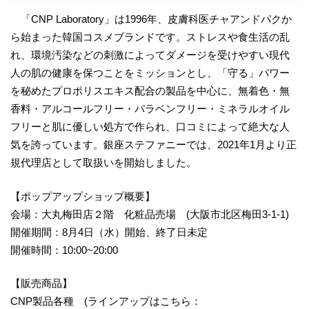
「CNP Laboratory」は1996年、皮膚科医チャアンドパクか
ら始まった韓国コスメブランドです。ストレスや食生活の乱
れ、環境汚染などの刺激によってダメージを受けやすい現代
人の肌の健康を保つことをミッションとし、「守る」パワー
を秘めたプロポリスエキス配合の製品を中心に、無着色・無
香料・アルコールフリー・パラベンフリー・ミネラルオイル
フリーと肌に優しい処方で作られ、口コミによって絶大な人
気を誇っています。銀座ステファニーでは、2021年1月より正
規代理店として取扱いを開始しました。
【ポップアップショップ概要】
会場：大丸梅田店２階 化粧品売場 (大阪市北区梅田3-1-1)
開催期間：8月4日（水）開始、終了日未定
開催時間：10:00~20:00
【販売商品】
CNP製品各種 (ラインアップはこちら：