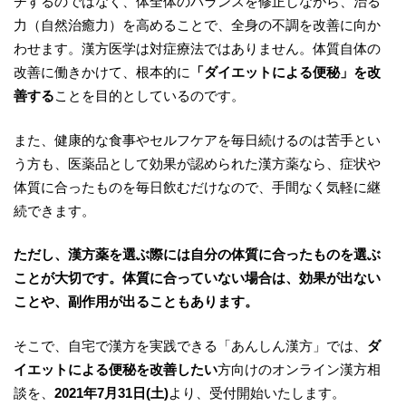
チするのではなく、体全体のバランスを修正しながら、治る
力（自然治癒力）を高めることで、全身の不調を改善に向か
わせます。漢方医学は対症療法ではありません。体質自体の
改善に働きかけて、根本的に
「ダイエットによる便秘
」を改
善する
ことを目的としているのです。
また、健康的な食事やセルフケアを毎日続けるのは苦手とい
う方も、医薬品として効果が認められた漢方薬なら、症状や
体質に合ったものを毎日飲むだけなので、手間なく気軽に継
続できます。
ただし、漢方薬を選ぶ際には自分の体質に合ったものを選ぶ
ことが大切です。体質に合っていない場合は、効果が出ない
ことや、副作用が出ることもあります。
そこで、自宅で漢方を実践できる「あんしん漢方」では、
ダ
イエットによる便秘を改善したい
方向けのオンライン漢方相
談を、
2021年7月31日(土)
より、受付開始いたします。