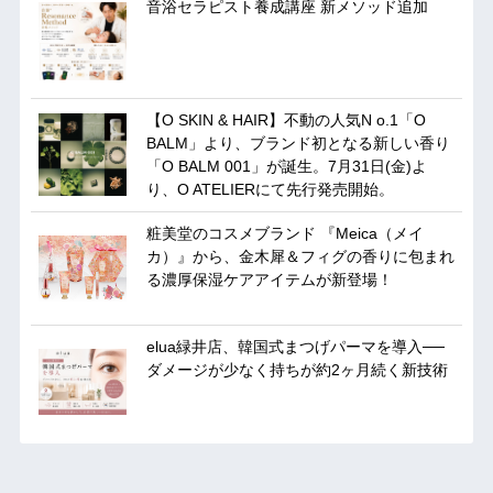
音浴セラピスト養成講座 新メソッド追加
【O SKIN & HAIR】不動の人気N o.1「O
BALM」より、ブランド初となる新しい香り
「O BALM 001」が誕生。7月31日(金)よ
り、O ATELIERにて先行発売開始。
粧美堂のコスメブランド 『Meica（メイ
カ）』から、金木犀＆フィグの香りに包まれ
る濃厚保湿ケアアイテムが新登場！
elua緑井店、韓国式まつげパーマを導入──
ダメージが少なく持ちが約2ヶ月続く新技術