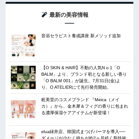
最新の美容情報
音浴セラピスト養成講座 新メソッド追加
【O SKIN & HAIR】不動の人気N o.1「O
BALM」より、ブランド初となる新しい香り
「O BALM 001」が誕生。7月31日(金)よ
り、O ATELIERにて先行発売開始。
粧美堂のコスメブランド 『Meica（メイ
カ）』から、金木犀＆フィグの香りに包まれ
る濃厚保湿ケアアイテムが新登場！
elua緑井店、韓国式まつげパーマを導入──
ダメージが少なく持ちが約2ヶ月続く新技術