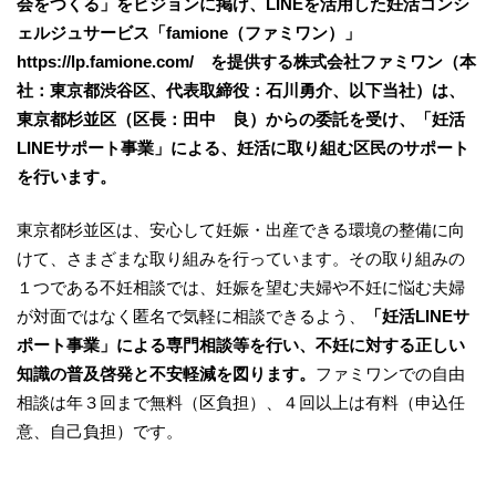
会をつくる」をビジョンに掲げ、LINEを活用した妊活コンシ
ェルジュサービス「famione（ファミワン）」
https://lp.famione.com/ を提供する株式会社ファミワン（本
社：東京都渋谷区、代表取締役：石川勇介、以下当社）は、
東京都杉並区（区長：田中 良）からの委託を受け、「妊活
LINEサポート事業」による、妊活に取り組む区民のサポート
を行います。
東京都杉並区は、安心して妊娠・出産できる環境の整備に向
けて、さまざまな取り組みを行っています。その取り組みの
１つである不妊相談では、妊娠を望む夫婦や不妊に悩む夫婦
が対面ではなく匿名で気軽に相談できるよう、
「妊活LINEサ
ポート事業」による専門相談等を行い、不妊に対する正しい
知識の普及啓発と不安軽減を図ります。
ファミワンでの自由
相談は年３回まで無料（区負担）、４回以上は有料（申込任
意、自己負担）です。