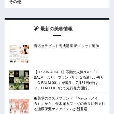
その他
最新の美容情報
音浴セラピスト養成講座 新メソッド追加
【O SKIN & HAIR】不動の人気N o.1「O
BALM」より、ブランド初となる新しい香り
「O BALM 001」が誕生。7月31日(金)よ
り、O ATELIERにて先行発売開始。
粧美堂のコスメブランド 『Meica（メイ
カ）』から、金木犀＆フィグの香りに包まれ
る濃厚保湿ケアアイテムが新登場！