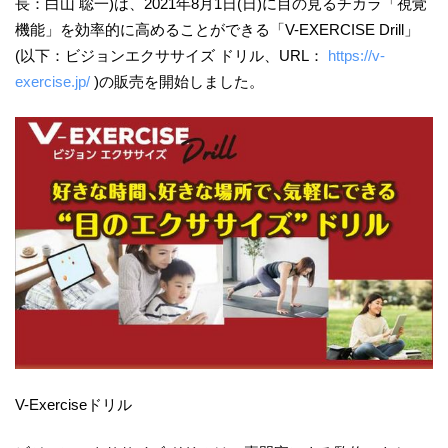
長：白山 聡一)は、2021年8月1日(日)に目の見るチカラ「視覚
機能」を効率的に高めることができる「V-EXERCISE Drill」
(以下：ビジョンエクササイズ ドリル、URL：
https://v-
exercise.jp/
)の販売を開始しました。
V-Exerciseドリル