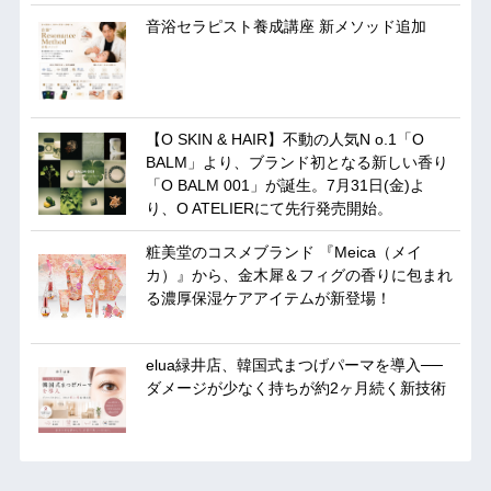
音浴セラピスト養成講座 新メソッド追加
【O SKIN & HAIR】不動の人気N o.1「O
BALM」より、ブランド初となる新しい香り
「O BALM 001」が誕生。7月31日(金)よ
り、O ATELIERにて先行発売開始。
粧美堂のコスメブランド 『Meica（メイ
カ）』から、金木犀＆フィグの香りに包まれ
る濃厚保湿ケアアイテムが新登場！
elua緑井店、韓国式まつげパーマを導入──
ダメージが少なく持ちが約2ヶ月続く新技術