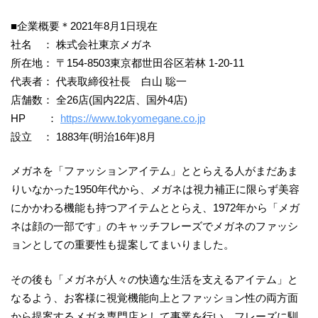
■企業概要＊2021年8月1日現在
社名 ： 株式会社東京メガネ
所在地： 〒154-8503東京都世田谷区若林 1-20-11
代表者： 代表取締役社長 白山 聡一
店舗数： 全26店(国内22店、国外4店)
HP ：
https://www.tokyomegane.co.jp
設立 ： 1883年(明治16年)8月
メガネを「ファッションアイテム」ととらえる人がまだあま
りいなかった1950年代から、メガネは視力補正に限らず美容
にかかわる機能も持つアイテムととらえ、1972年から「メガ
ネは顔の一部です」のキャッチフレーズでメガネのファッシ
ョンとしての重要性も提案してまいりました。
その後も「メガネが人々の快適な生活を支えるアイテム」と
なるよう、お客様に視覚機能向上とファッション性の両方面
から提案するメガネ専門店として事業を行い、フレーズに馴