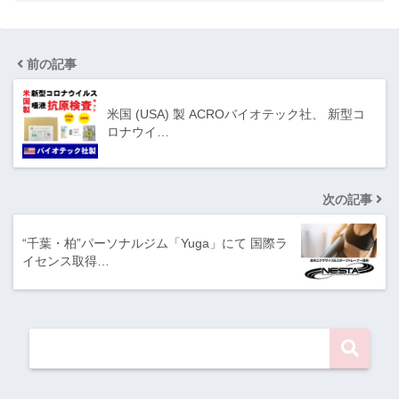
前の記事
米国 (USA) 製 ACROバイオテック社、 新型コ
ロナウイ…
次の記事
“千葉・柏”パーソナルジム「Yuga」にて 国際ラ
イセンス取得…