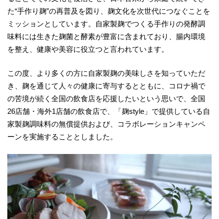
た“手作り麹”の再普及を図り、麹文化を次世代につなぐことを
ミッションとしています。自家製麹でつくる手作りの発酵調
味料には生きた麹菌と酵素が豊富に含まれており、腸内環境
を整え、健康や美容に役立つと言われています。
この度、より多くの方に自家製麹の美味しさを知っていただ
き、麹を通じて人々の健康に寄与するとともに、コロナ禍で
の苦境が続く全国の飲食店を応援したいという思いで、全国
26店舗・海外1店舗の飲食店で、「麹style」で提供している自
家製麹調味料の無償提供および、コラボレーションキャンペ
ーンを実施することとしました。