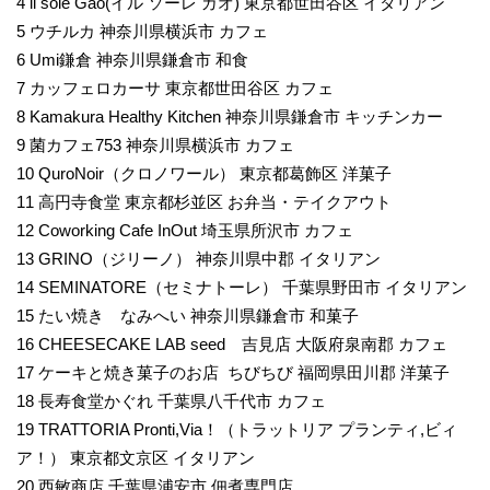
4 il sole Gao(イル ソーレ ガオ) 東京都世田谷区 イタリアン
5 ウチルカ 神奈川県横浜市 カフェ
6 Umi鎌倉 神奈川県鎌倉市 和食
7 カッフェロカーサ 東京都世田谷区 カフェ
8 Kamakura Healthy Kitchen 神奈川県鎌倉市 キッチンカー
9 菌カフェ753 神奈川県横浜市 カフェ
10 QuroNoir（クロノワール） 東京都葛飾区 洋菓子
11 高円寺食堂 東京都杉並区 お弁当・テイクアウト
12 Coworking Cafe InOut 埼玉県所沢市 カフェ
13 GRINO（ジリーノ） 神奈川県中郡 イタリアン
14 SEMINATORE（セミナトーレ） 千葉県野田市 イタリアン
15 たい焼き なみへい 神奈川県鎌倉市 和菓子
16 CHEESECAKE LAB seed 吉見店 大阪府泉南郡 カフェ
17 ケーキと焼き菓子のお店 ちびちび 福岡県田川郡 洋菓子
18 長寿食堂かぐれ 千葉県八千代市 カフェ
19 TRATTORIA Pronti,Via！（トラットリア プランティ,ビィ
ア！） 東京都文京区 イタリアン
20 西敏商店 千葉県浦安市 佃煮専門店