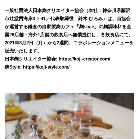
一般社団法人日本麹クリエイター協会（本社：神奈川県藤沢
市辻堂西海岸3-1-41／代表取締役 鈴木 ひろみ）は、当協会
が運営する鎌倉の自家製麹カフェ「麹style」の麹調味料を全
国26店舗・海外1店舗の飲食店へ無償提供し、各飲食店にて、
2021年8月2日（月）から2週間、コラボレーションメニューを
販売いたします。
日本麹クリエイター協会: https://koji-creator.com/
麹Style: https://koji-style.com/