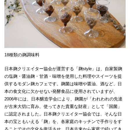
18種類の麹調味料
日本麹クリエイター協会が運営する「麹style」は、自家製麹
の塩麹・醤油麹・甘酒・味噌を使用した料理やスイーツを提
供するモダン麹カフェです。麹菌は味噌や醤油、酒など、日
本の食文化に欠かせない発酵食品に使用されていますが、
2006年には、日本醸造学会により、麹菌が「われわれの先達
が古来大切に育み、使ってきた貴重な財産」として「国菌」
に認定されました。日本麹クリエイター協会では、そんな日
本の宝ともいえる「麹」を、各家庭のキッチンで手作りをす
ることでその文化を復活させ、日本古来から家庭で続いてき