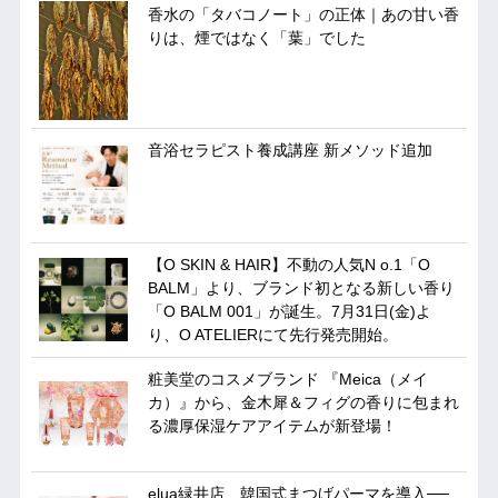
香水の「タバコノート」の正体｜あの甘い香
りは、煙ではなく「葉」でした
音浴セラピスト養成講座 新メソッド追加
【O SKIN & HAIR】不動の人気N o.1「O
BALM」より、ブランド初となる新しい香り
「O BALM 001」が誕生。7月31日(金)よ
り、O ATELIERにて先行発売開始。
粧美堂のコスメブランド 『Meica（メイ
カ）』から、金木犀＆フィグの香りに包まれ
る濃厚保湿ケアアイテムが新登場！
elua緑井店、韓国式まつげパーマを導入──