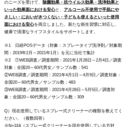
のニーズを受けて、
除菌効果・抗ウイルス効果・洗浄効果と
いった効果面における安心
と、
アルコール不使用で手肌にや
さしい・においがきつくない・子どもも使えるといった使用
面における安心
を両立しました。新たな衛生習慣に対応し、
健康で清潔なライフスタイルをサポートします。
※1 日経POSデータ（対象：スプレータイプ洗浄剤／対象期
間：2019年2月～2021年1月）を元に当社で集計
※2 ①WEB調査／調査期間：2021年1月28日～2月4日／調査
対象：全国20～60代男女／サンプル数：541
②WEB調査／調査期間：2021年4月1日～4月9日／調査対象：
全国20～60代男女／サンプル数：483
③WEB調査／調査期間：2021年4月28日～5月5日／調査対
象：全国20～60代男女／サンプル数：309
Q）現在使用しているスプレー式クリーナーの種類を教えてく
ださい。（複数回答）
※N=316（スプレー式クリーナーを現在使用している方対