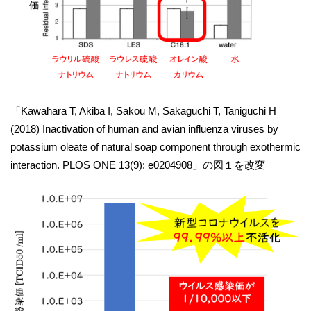
「Kawahara T, Akiba I, Sakou M, Sakaguchi T, Taniguchi H
(2018) Inactivation of human and avian influenza viruses by
potassium oleate of natural soap component through exothermic
interaction. PLOS ONE 13(9): e0204908」の図１を改変