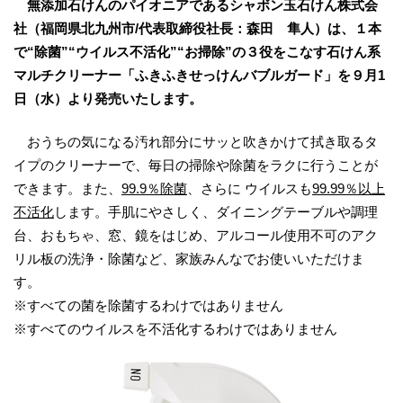
無添加石けんのパイオニアであるシャボン玉石けん株式会
社（福岡県北九州市/代表取締役社長：森田 隼人）は、１本
で“除菌”“ウイルス不活化”“お掃除”の３役をこなす石けん系
マルチクリーナー「ふきふきせっけんバブルガード」を９月1
日（水）より発売いたします。
おうちの気になる汚れ部分にサッと吹きかけて拭き取るタ
イプのクリーナーで、毎日の掃除や除菌をラクに行うことが
できます。また、
99.9％除菌
、さらに ウイルスも
99.99％以上
不活化
します。手肌にやさしく、ダイニングテーブルや調理
台、おもちゃ、窓、鏡をはじめ、アルコール使用不可のアク
リル板の洗浄・除菌など、家族みんなでお使いいただけま
す。
※すべての菌を除菌するわけではありません
※すべてのウイルスを不活化するわけではありません