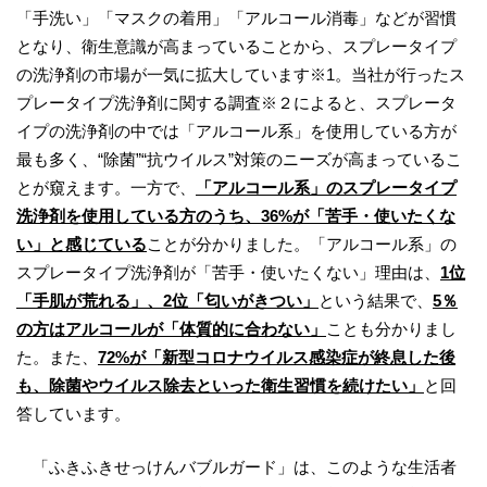
「手洗い」「マスクの着用」「アルコール消毒」などが習慣
となり、衛生意識が高まっていることから、スプレータイプ
の洗浄剤の市場が一気に拡大しています※1。当社が行ったス
プレータイプ洗浄剤に関する調査※２によると、スプレータ
イプの洗浄剤の中では「アルコール系」を使用している方が
最も多く、“除菌”“抗ウイルス”対策のニーズが高まっているこ
とが窺えます。一方で、
「アルコール系」のスプレータイプ
洗浄剤を使用している方のうち、36%が「苦手・使いたくな
い」と感じている
ことが分かりました。「アルコール系」の
スプレータイプ洗浄剤が「苦手・使いたくない」理由は、
1位
「手肌が荒れる」、2位「匂いがきつい」
という結果で、
5％
の方はアルコールが「体質的に合わない」
ことも分かりまし
た。また、
72%が「新型コロナウイルス感染症が終息した後
も、除菌やウイルス除去といった衛生習慣を続けたい」
と回
答しています。
「ふきふきせっけんバブルガード」は、このような生活者