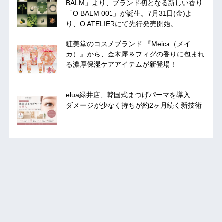
BALM」より、ブランド初となる新しい香り
「O BALM 001」が誕生。7月31日(金)よ
り、O ATELIERにて先行発売開始。
粧美堂のコスメブランド 『Meica（メイ
カ）』から、金木犀＆フィグの香りに包まれ
る濃厚保湿ケアアイテムが新登場！
elua緑井店、韓国式まつげパーマを導入──
ダメージが少なく持ちが約2ヶ月続く新技術