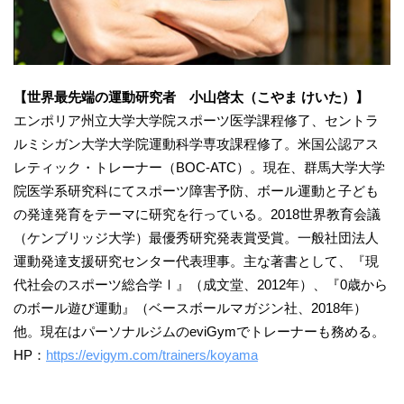
【世界最先端の運動研究者 小山啓太（こやま けいた）】
エンポリア州立大学大学院スポーツ医学課程修了、セントラ
ルミシガン大学大学院運動科学専攻課程修了。米国公認アス
レティック・トレーナー（BOC-ATC）。現在、群馬大学大学
院医学系研究科にてスポーツ障害予防、ボール運動と子ども
の発達発育をテーマに研究を行っている。2018世界教育会議
（ケンブリッジ大学）最優秀研究発表賞受賞。一般社団法人
運動発達支援研究センター代表理事。主な著書として、『現
代社会のスポーツ総合学Ⅰ』（成文堂、2012年）、『0歳から
のボール遊び運動』（ベースボールマガジン社、2018年）
他。現在はパーソナルジムのeviGymでトレーナーも務める。
HP：
https://evigym.com/trainers/koyama