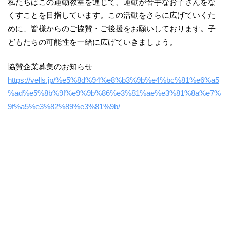
私たちはこの運動教室を通じて、運動が苦手なお子さんをな
くすことを目指しています。この活動をさらに広げていくた
めに、皆様からのご協賛・ご後援をお願いしております。子
どもたちの可能性を一緒に広げていきましょう。​
協賛企業募集のお知らせ
https://vells.jp/%e5%8d%94%e8%b3%9b%e4%bc%81%e6%a5
%ad%e5%8b%9f%e9%9b%86%e3%81%ae%e3%81%8a%e7%
9f%a5%e3%82%89%e3%81%9b/