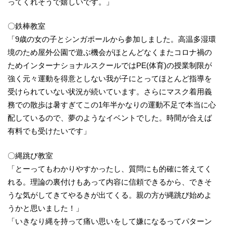
ってくれそうで嬉しいです。」
〇鉄棒教室
「9歳の女の子とシンガポールから参加しました。高温多湿環
境のため屋外公園で遊ぶ機会がほとんどなくまたコロナ禍の
ためインターナショナルスクールではPE(体育)の授業制限が
強く元々運動を得意としない我が子にとってほとんど指導を
受けられていない状況が続いています。さらにマスク着用義
務での散歩は暑すぎてこの1年半かなりの運動不足で本当に心
配しているので、夢のようなイベントでした。時間が合えば
有料でも受けたいです」
〇縄跳び教室​
「とーってもわかりやすかったし、質問にも的確に答えてく
れる。理論の裏付けもあって内容に信頼できるから、できそ
うな気がしてきてやるきが出てくる。親の方が縄跳び始めよ
うかと思いました！」
「いきなり縄を持って痛い思いをして嫌になるってパターン