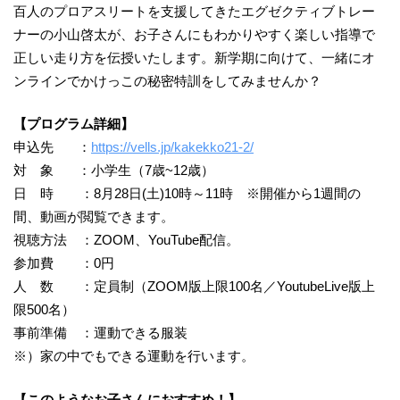
百人のプロアスリートを支援してきたエグゼクティブトレー
ナーの小山啓太が、お子さんにもわかりやすく楽しい指導で
正しい走り方を伝授いたします。新学期に向けて、一緒にオ
ンラインでかけっこの秘密特訓をしてみませんか？
【プログラム詳細】
申込先 ：
https://vells.jp/kakekko21-2/
対 象 ：小学生（7歳~12歳）
日 時 ：8月28日(土)10時～11時 ※開催から1週間の
間、動画が閲覧できます。
視聴方法 ：ZOOM、YouTube配信。
参加費 ：0円
人 数 ：定員制（ZOOM版上限100名／YoutubeLive版上
限500名）
事前準備 ：運動できる服装
※）家の中でもできる運動を行います。
【このようなお子さんにおすすめ！】