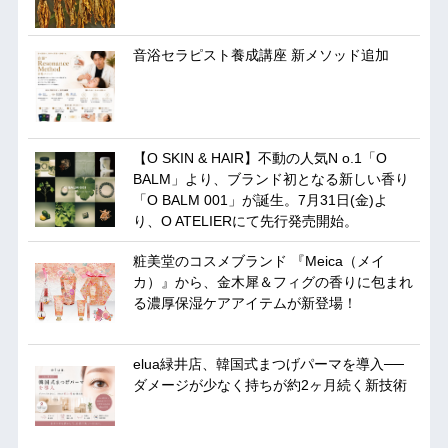
音浴セラピスト養成講座 新メソッド追加
【O SKIN & HAIR】不動の人気N o.1「O
BALM」より、ブランド初となる新しい香り
「O BALM 001」が誕生。7月31日(金)よ
り、O ATELIERにて先行発売開始。
粧美堂のコスメブランド 『Meica（メイ
カ）』から、金木犀＆フィグの香りに包まれ
る濃厚保湿ケアアイテムが新登場！
elua緑井店、韓国式まつげパーマを導入──
ダメージが少なく持ちが約2ヶ月続く新技術