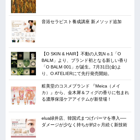
音浴セラピスト養成講座 新メソッド追加
【O SKIN & HAIR】不動の人気N o.1「O
BALM」より、ブランド初となる新しい香り
「O BALM 001」が誕生。7月31日(金)よ
り、O ATELIERにて先行発売開始。
粧美堂のコスメブランド 『Meica（メイ
カ）』から、金木犀＆フィグの香りに包まれ
る濃厚保湿ケアアイテムが新登場！
elua緑井店、韓国式まつげパーマを導入──
ダメージが少なく持ちが約2ヶ月続く新技術