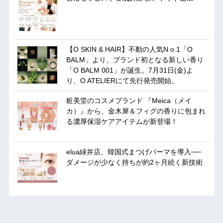
【O SKIN & HAIR】不動の人気N o.1「O
BALM」より、ブランド初となる新しい香り
「O BALM 001」が誕生。7月31日(金)よ
り、O ATELIERにて先行発売開始。
粧美堂のコスメブランド 『Meica（メイ
カ）』から、金木犀＆フィグの香りに包まれ
る濃厚保湿ケアアイテムが新登場！
elua緑井店、韓国式まつげパーマを導入──
ダメージが少なく持ちが約2ヶ月続く新技術