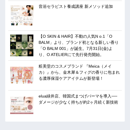
音浴セラピスト養成講座 新メソッド追加
【O SKIN & HAIR】不動の人気N o.1「O
BALM」より、ブランド初となる新しい香り
「O BALM 001」が誕生。7月31日(金)よ
り、O ATELIERにて先行発売開始。
粧美堂のコスメブランド 『Meica（メイ
カ）』から、金木犀＆フィグの香りに包まれ
る濃厚保湿ケアアイテムが新登場！
elua緑井店、韓国式まつげパーマを導入──
ダメージが少なく持ちが約2ヶ月続く新技術