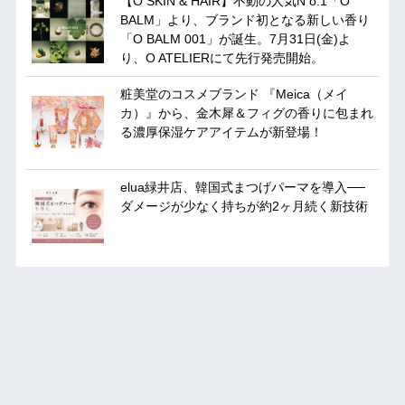
【O SKIN & HAIR】不動の人気N o.1「O
BALM」より、ブランド初となる新しい香り
「O BALM 001」が誕生。7月31日(金)よ
り、O ATELIERにて先行発売開始。
粧美堂のコスメブランド 『Meica（メイ
カ）』から、金木犀＆フィグの香りに包まれ
る濃厚保湿ケアアイテムが新登場！
elua緑井店、韓国式まつげパーマを導入──
ダメージが少なく持ちが約2ヶ月続く新技術