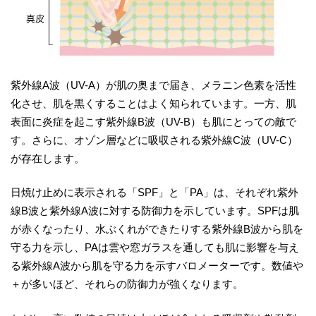
紫外線A波（UV-A）が肌の奥まで届き、メラニン色素を活性
化させ、肌を黒くすることはよく知られています。一方、肌
表面に炎症を起こす紫外線B波（UV-B）も肌にとっての敵で
す。さらに、オゾン層などに吸収される紫外線C波（UV-C）
が存在します。
日焼け止めに表示される「SPF」と「PA」は、それぞれ紫外
線B波と紫外線A波に対する防御力を示しています。SPFは肌
が赤くなったり、水ぶくれができたりする紫外線B波から肌を
守る力を示し、PAは雲や窓ガラスを通しても肌に影響を与え
る紫外線A波から肌を守る力を示すバロメーターです。数値や
＋が多いほど、それらの防御力が強くなります。