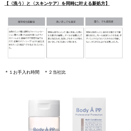
【〈洗う〉と〈スキンケア〉を同時に叶える新処方】
＊１お手入れ時間 ＊２当社比