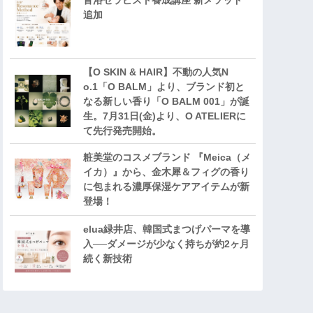
音浴セラピスト養成講座 新メソッド
追加
【O SKIN & HAIR】不動の人気N
o.1「O BALM」より、ブランド初と
なる新しい香り「O BALM 001」が誕
生。7月31日(金)より、O ATELIERに
て先行発売開始。
粧美堂のコスメブランド 『Meica（メ
イカ）』から、金木犀＆フィグの香り
に包まれる濃厚保湿ケアアイテムが新
登場！
elua緑井店、韓国式まつげパーマを導
入──ダメージが少なく持ちが約2ヶ月
続く新技術