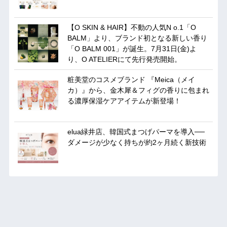
【O SKIN & HAIR】不動の人気N o.1「O
BALM」より、ブランド初となる新しい香り
「O BALM 001」が誕生。7月31日(金)よ
り、O ATELIERにて先行発売開始。
粧美堂のコスメブランド 『Meica（メイ
カ）』から、金木犀＆フィグの香りに包まれ
る濃厚保湿ケアアイテムが新登場！
elua緑井店、韓国式まつげパーマを導入──
ダメージが少なく持ちが約2ヶ月続く新技術