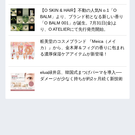
【O SKIN & HAIR】不動の人気N o.1「O
BALM」より、ブランド初となる新しい香り
「O BALM 001」が誕生。7月31日(金)よ
り、O ATELIERにて先行発売開始。
粧美堂のコスメブランド 『Meica（メイ
カ）』から、金木犀＆フィグの香りに包まれ
る濃厚保湿ケアアイテムが新登場！
elua緑井店、韓国式まつげパーマを導入──
ダメージが少なく持ちが約2ヶ月続く新技術