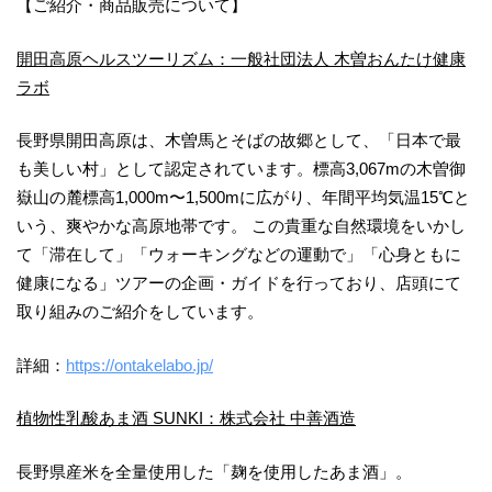
【ご紹介・商品販売について】
開田高原ヘルスツーリズム：一般社団法人 木曽おんたけ健康
ラボ
長野県開田高原は、木曽馬とそばの故郷として、「日本で最
も美しい村」として認定されています。標高3,067mの木曽御
嶽山の麓標高1,000m〜1,500mに広がり、年間平均気温15℃と
いう、爽やかな高原地帯です。 この貴重な自然環境をいかし
て「滞在して」「ウォーキングなどの運動で」「心身ともに
健康になる」ツアーの企画・ガイドを行っており、店頭にて
取り組みのご紹介をしています。
詳細：
https://ontakelabo.jp/
植物性乳酸あま酒 SUNKI：株式会社 中善酒造
長野県産米を全量使用した「麹を使用したあま酒」。