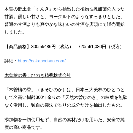
木曽の郷土食「すんき」から抽出した植物性乳酸菌の入った
甘酒。優しい甘さと、ヨーグルトのようなすっきりとした、
普通の甘酒よりも爽やかな味わいの甘酒を店頭にて販売開始
しました。
【商品価格】300ml/486円（税込） 720ml/1,080円（税込）
詳細：
https://nakanorisan.com/
木曽檜の香：ひのき精香株式会社
「木曽檜の香」（きそひのか）は、日本三大美林のひとつと
して名高い樹齢300年余りの「天然木曽ひのき」の枝葉を無駄
なく活用し、独自の製法で香りの成分だけを抽出したもの。
添加物を一切使用せず、自然の素材だけを用いた、安全で純
度の高い商品です。