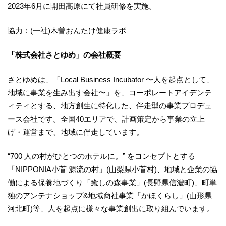
2023年6月に開田高原にて社員研修を実施。
協力：(一社)木曽おんたけ健康ラボ
「株式会社さとゆめ」の会社概要
さとゆめは、「Local Business Incubator 〜人を起点として、
地域に事業を生み出す会社〜」を、コーポレートアイデンテ
ィティとする、地方創生に特化した、伴走型の事業プロデュ
ース会社です。全国40エリアで、計画策定から事業の立上
げ・運営まで、地域に伴走しています。
“700 人の村がひとつのホテルに。” をコンセプトとする
「NIPPONIA小菅 源流の村」(山梨県小菅村)、地域と企業の協
働による保養地づくり「癒しの森事業」(長野県信濃町)、町単
独のアンテナショップ&地域商社事業「かほくらし」(山形県
河北町)等、人を起点に様々な事業創出に取り組んでいます。