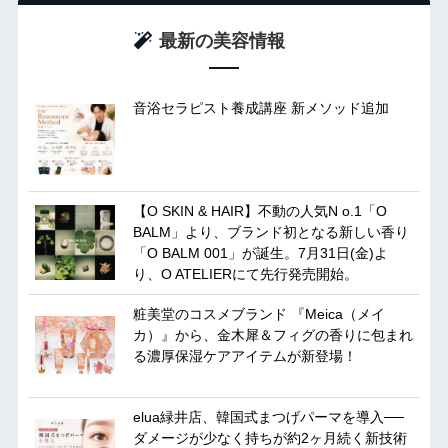
最新の美容情報
音浴セラピスト養成講座 新メソッド追加
【O SKIN & HAIR】不動の人気N o.1「O
BALM」より、ブランド初となる新しい香り
「O BALM 001」が誕生。7月31日(金)よ
り、O ATELIERにて先行発売開始。
粧美堂のコスメブランド 『Meica（メイ
カ）』から、金木犀＆フィグの香りに包まれ
る濃厚保湿ケアアイテムが新登場！
elua緑井店、韓国式まつげパーマを導入──
ダメージが少なく持ちが約2ヶ月続く新技術