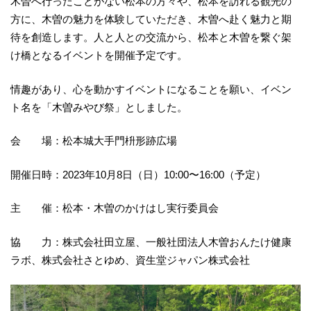
木曽へ行ったことがない松本の方々や、松本を訪れる観光の
方に、木曽の魅力を体験していただき、木曽へ赴く魅力と期
待を創造します。人と人との交流から、松本と木曽を繋ぐ架
け橋となるイベントを開催予定です。
情趣があり、心を動かすイベントになることを願い、イベン
ト名を「木曽みやび祭」としました。
会 場：松本城大手門枡形跡広場
開催日時：2023年10月8日（日）10:00〜16:00（予定）
主 催：松本・木曽のかけはし実行委員会
協 力：株式会社田立屋、一般社団法人木曽おんたけ健康
ラボ、株式会社さとゆめ、資生堂ジャパン株式会社