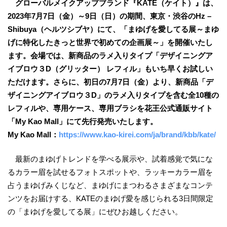
グローバルメイクアップブランド『KATE（ケイト）』は、
2023年7月7日（金）～9日（日）の期間、東京・渋谷のHz –
Shibuya（ヘルツシブヤ）にて、「まゆげを愛してる展～まゆ
げに特化したきっと世界で初めての企画展～」を開催いたし
ます。会場では、新商品のラメ入りタイプ「デザイニングア
イブロウ３D（グリッター） レフィル」もいち早くお試しい
ただけます。さらに、初日の7月7日（金）より、新商品「デ
ザイニングアイブロウ３D」のラメ入りタイプを含む全10種の
レフィルや、専用ケース、専用ブラシを花王公式通販サイト
「My Kao Mall」にて先行発売いたします。
My Kao Mall：
https://www.kao-kirei.com/ja/brand/kbb/kate/
最新のまゆげトレンドを学べる展示や、試着感覚で気にな
るカラー眉を試せるフォトスポットや、ラッキーカラー眉を
占うまゆげみくじなど、まゆげにまつわるさまざまなコンテ
ンツをお届けする、KATEのまゆげ愛を感じられる3日間限定
の「まゆげを愛してる展」にぜひお越しください。