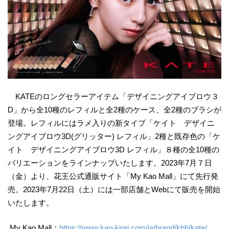
KATEのロングセラーアイテム「デザイニングアイブロウ３
D」から全10種のレフィルと全2種のケース、全2種のブラシが
登場。レフィルにはラメ入りの新タイプ「ケイト デザイニ
ングアイブロウ3D(グリッター) レフィル」2種と既存色の「ケ
イト デザイニングアイブロウ3D レフィル」８種の全10種の
バリエーションをラインナップいたします。2023年7月７日
（金）より、花王公式通販サイト「My Kao Mall」にて先行発
売。2023年7月22日（土）には一部店舗とWebにて販売を開始
いたします。
My Kao Mall：
https://www.kao-kirei.com/ja/brand/kbb/kate/