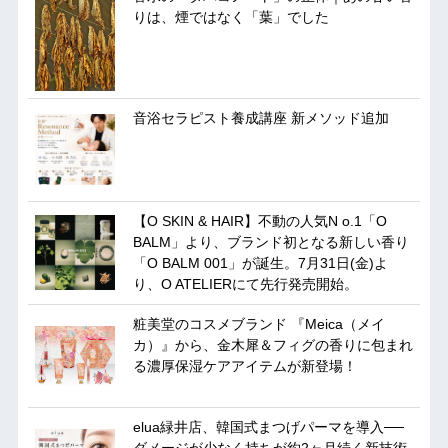
りは、煙ではなく「葉」でした
音浴セラピスト養成講座 新メソッド追加
【O SKIN & HAIR】不動の人気N o.1「O
BALM」より、ブランド初となる新しい香り
「O BALM 001」が誕生。7月31日(金)よ
り、O ATELIERにて先行発売開始。
粧美堂のコスメブランド 『Meica（メイ
カ）』から、金木犀＆フィグの香りに包まれ
る濃厚保湿ケアアイテムが新登場！
elua緑井店、韓国式まつげパーマを導入──
ダメージが少なく持ちが約2ヶ月続く新技術