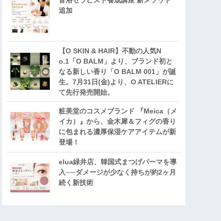
音浴セラピスト養成講座 新メソッド
追加
【O SKIN & HAIR】不動の人気N
o.1「O BALM」より、ブランド初と
なる新しい香り「O BALM 001」が誕
生。7月31日(金)より、O ATELIERに
て先行発売開始。
粧美堂のコスメブランド 『Meica（メ
イカ）』から、金木犀＆フィグの香り
に包まれる濃厚保湿ケアアイテムが新
登場！
elua緑井店、韓国式まつげパーマを導
入──ダメージが少なく持ちが約2ヶ月
続く新技術