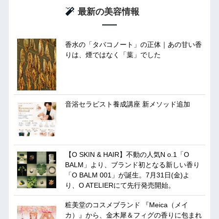
最新の美容情報
香水の「タバコノート」の正体｜あの甘い香
りは、煙ではなく「葉」でした
音浴セラピスト養成講座 新メソッド追加
【O SKIN & HAIR】不動の人気N o.1「O
BALM」より、ブランド初となる新しい香り
「O BALM 001」が誕生。7月31日(金)よ
り、O ATELIERにて先行発売開始。
粧美堂のコスメブランド 『Meica（メイ
カ）』から、金木犀＆フィグの香りに包まれ