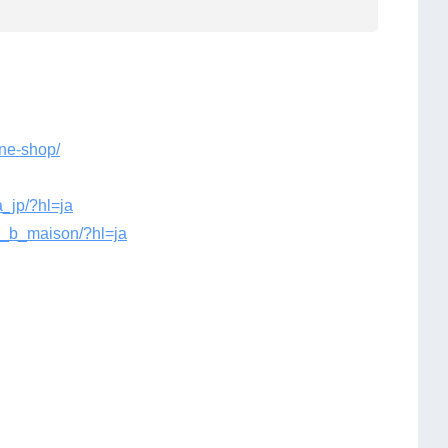
ine-shop/
_jp/?hl=ja
e_b_maison/?hl=ja