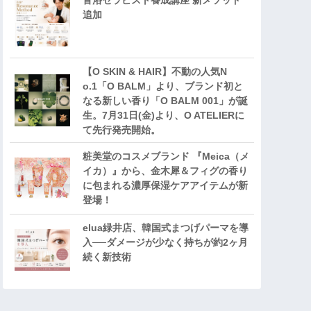
音浴セラピスト養成講座 新メソッド
追加
【O SKIN & HAIR】不動の人気N
o.1「O BALM」より、ブランド初と
なる新しい香り「O BALM 001」が誕
生。7月31日(金)より、O ATELIERに
て先行発売開始。
粧美堂のコスメブランド 『Meica（メ
イカ）』から、金木犀＆フィグの香り
に包まれる濃厚保湿ケアアイテムが新
登場！
elua緑井店、韓国式まつげパーマを導
入──ダメージが少なく持ちが約2ヶ月
続く新技術