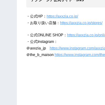
・公式HP：
https://axxzia.co.jp/
・お取り扱い店舗：
https://axxzia.co.jp/stores/
・公式ONLINE SHOP：
https://axxzia.co.jp/onl
・公式Instagram：
＠axxzia_jp
https://www.instagram.com/axxzia
＠the_b_maison
https://www.instagram.com/th