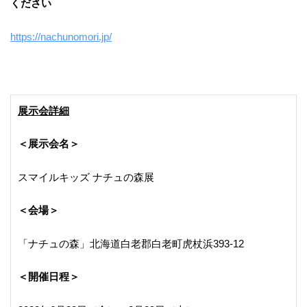
ください
https://nachunomori.jp/
展示会詳細
＜展示会名＞
スマイルキッズ ナチュの森展
＜会場＞
「ナチュの森」北海道白老郡白老町虎杖浜393-12
＜開催日程＞