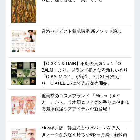
音浴セラピスト養成講座 新メソッド追加
【O SKIN & HAIR】不動の人気N o.1「O
BALM」より、ブランド初となる新しい香り
「O BALM 001」が誕生。7月31日(金)よ
り、O ATELIERにて先行発売開始。
粧美堂のコスメブランド 『Meica（メイ
カ）』から、金木犀＆フィグの香りに包まれ
る濃厚保湿ケアアイテムが新登場！
elua緑井店、韓国式まつげパーマを導入──
ダメージが少なく持ちが約2ヶ月続く新技術