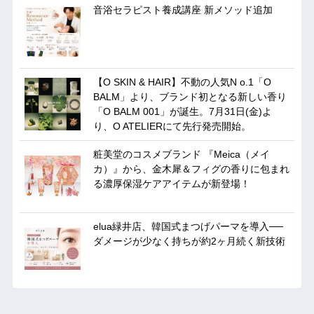
音浴セラピスト養成講座 新メソッド追加
【O SKIN & HAIR】不動の人気N o.1「O
BALM」より、ブランド初となる新しい香り
「O BALM 001」が誕生。7月31日(金)よ
り、O ATELIERにて先行発売開始。
粧美堂のコスメブランド 『Meica（メイ
カ）』から、金木犀＆フィグの香りに包まれ
る濃厚保湿ケアアイテムが新登場！
elua緑井店、韓国式まつげパーマを導入──
ダメージが少なく持ちが約2ヶ月続く新技術